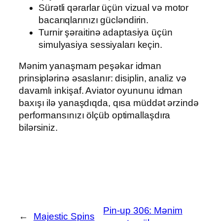
Sürətli qərarlar üçün vizual və motor
bacarıqlarınızı gücləndirin.
Turnir şəraitinə adaptasiya üçün
simulyasiya sessiyaları keçin.
Mənim yanaşmam peşəkar idman
prinsiplərinə əsaslanır: disiplin, analiz və
davamlı inkişaf. Aviator oyununu idman
baxışı ilə yanaşdıqda, qısa müddət ərzində
performansınızı ölçüb optimallaşdıra
bilərsiniz.
Pin-up 306: Mənim
←
Majestic Spins