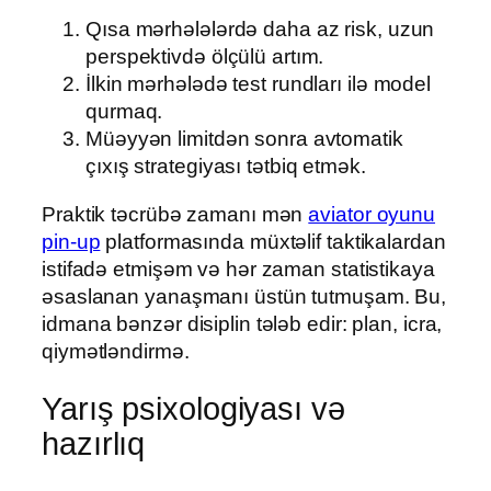
Qısa mərhələlərdə daha az risk, uzun
perspektivdə ölçülü artım.
İlkin mərhələdə test rundları ilə model
qurmaq.
Müəyyən limitdən sonra avtomatik
çıxış strategiyası tətbiq etmək.
Praktik təcrübə zamanı mən
aviator oyunu
pin-up
platformasında müxtəlif taktikalardan
istifadə etmişəm və hər zaman statistikaya
əsaslanan yanaşmanı üstün tutmuşam. Bu,
idmana bənzər disiplin tələb edir: plan, icra,
qiymətləndirmə.
Yarış psixologiyası və
hazırlıq