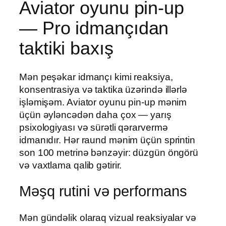
Aviator oyunu pin-up
— Pro idmançıdan
taktiki baxış
Mən peşəkar idmançı kimi reaksiya,
konsentrasiya və taktika üzərində illərlə
işləmişəm. Aviator oyunu pin-up mənim
üçün əyləncədən daha çox — yarış
psixologiyası və sürətli qərarvermə
idmanıdır. Hər raund mənim üçün sprintin
son 100 metrinə bənzəyir: düzgün öngörü
və vaxtlama qalib gətirir.
Məşq rutini və performans
Mən gündəlik olaraq vizual reaksiyalar və