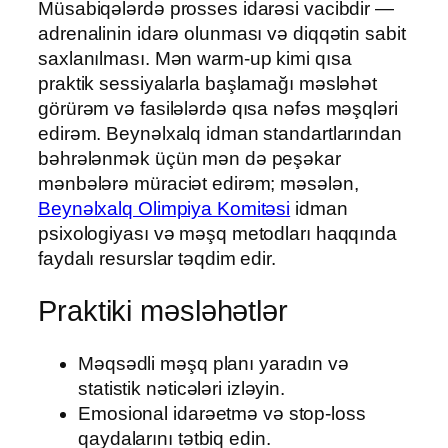
Müsabiqələrdə prosses idarəsi vacibdir —
adrenalinin idarə olunması və diqqətin sabit
saxlanılması. Mən warm-up kimi qısa
praktik sessiyalarla başlamağı məsləhət
görürəm və fasilələrdə qısa nəfəs məşqləri
edirəm. Beynəlxalq idman standartlarından
bəhrələnmək üçün mən də peşəkar
mənbələrə müraciət edirəm; məsələn,
Beynəlxalq Olimpiya Komitəsi
idman
psixologiyası və məşq metodları haqqında
faydalı resurslar təqdim edir.
Praktiki məsləhətlər
Məqsədli məşq planı yaradın və
statistik nəticələri izləyin.
Emosional idarəetmə və stop-loss
qaydalarını tətbiq edin.