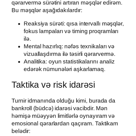
qərarvermə sürətini artıran məşqlər edirəm.
Bu məşqlər aşağıdakılardır:
Reaksiya sürəti: qısa intervallı məşqlər,
fokus lampaları və timing proqramları
ilə.
Mental hazırlıq: nəfəs texnikaları və
vizuallaşdırma ilə təsirli qərarvermə.
Analitika: oyun statistikalarını analiz
edərək nümunələri aşkarlamaq.
Taktika və risk idarəsi
Turnir idmanında olduğu kimi, burada da
bankroll (büdcə) idarəsi vacibdir. Mən
həmişə müəyyən limitlərlə oynayıram və
emosional qərarlardan qaçıram. Taktikam
belədir: