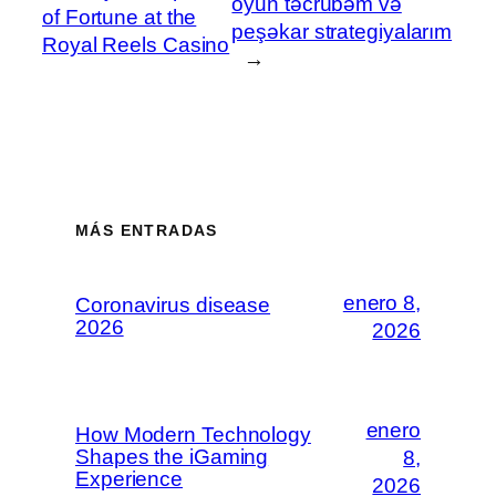
oyun təcrübəm və
of Fortune at the
peşəkar strategiyalarım
Royal Reels Casino
→
MÁS ENTRADAS
enero 8,
Coronavirus disease
2026
2026
enero
How Modern Technology
Shapes the iGaming
8,
Experience
2026