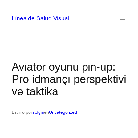
Saltar
al
Línea de Salud Visual
contenido
Aviator oyunu pin-up:
Pro idmançı perspektivi
və taktika
Escrito por
stdgm
en
Uncategorized