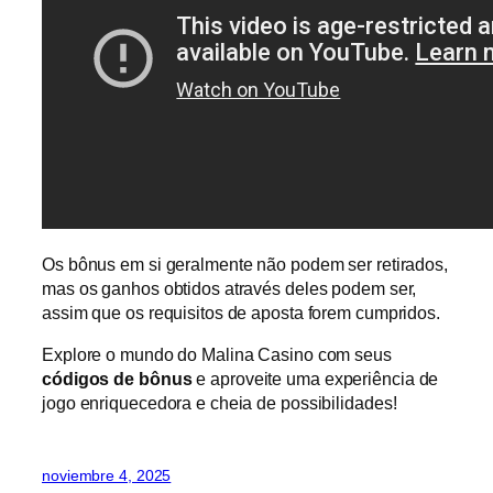
Os bônus em si geralmente não podem ser retirados,
mas os ganhos obtidos através deles podem ser,
assim que os requisitos de aposta forem cumpridos.
Explore o mundo do Malina Casino com seus
códigos de bônus
e aproveite uma experiência de
jogo enriquecedora e cheia de possibilidades!
noviembre 4, 2025