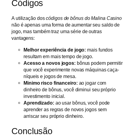
Códigos
A utilização dos
códigos de bônus do Malina Casino
não é apenas uma forma de aumentar seu saldo de
jogo, mas também traz uma série de outras
vantagens:
Melhor experiência de jogo:
mais fundos
resultam em mais tempo de jogo.
Acesso a novos jogos:
bônus podem permitir
que você experimente novas máquinas caça-
níqueis e jogos de mesa.
Minimo risco financeiro:
ao jogar com
dinheiro de bônus, você diminui seu próprio
investimento inicial.
Aprendizado:
ao usar bônus, você pode
aprender as regras de novos jogos sem
arriscar seu próprio dinheiro.
Conclusão