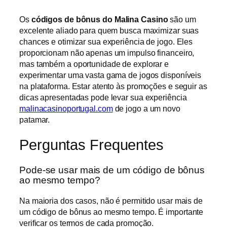
Os
códigos de bônus do Malina Casino
são um
excelente aliado para quem busca maximizar suas
chances e otimizar sua experiência de jogo. Eles
proporcionam não apenas um impulso financeiro,
mas também a oportunidade de explorar e
experimentar uma vasta gama de jogos disponíveis
na plataforma. Estar atento às promoções e seguir as
dicas apresentadas pode levar sua experiência
malinacasinoportugal.com
de jogo a um novo
patamar.
Perguntas Frequentes
Pode-se usar mais de um código de bônus
ao mesmo tempo?
Na maioria dos casos, não é permitido usar mais de
um código de bônus ao mesmo tempo. É importante
verificar os termos de cada promoção.