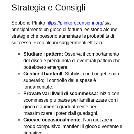
Strategia e Consigli
Sebbene Plinko
https://plinkorecensioni.org/
sia
principalmente un gioco di fortuna, esistono alcune
strategie che possono aumentare le probabilità di
successo. Ecco alcuni suggerimenti efficaci:
Studiare i pattern:
Osserva il comportamento
del disco e prendi nota di eventuali pattern che
potrebbero emergere.
Gestire il bankroll:
Stabilisci un budget e non
superarlo; il controllo delle spese è
fondamentale.
Provare vari livelli di scommessa:
Inizia con
scommesse più basse per familiarizzare con il
gioco e aumenta gradualmente per
massimizzare i potenziali guadagni.
Giocare occasionalmente:
Non giocare in
modo compulsivo; mantieni il gioco divertente e
ricreativo.