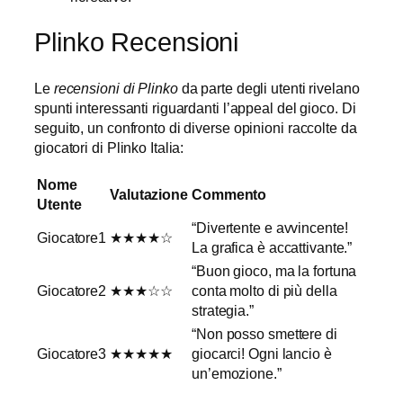
Plinko Recensioni
Le
recensioni di Plinko
da parte degli utenti rivelano
spunti interessanti riguardanti l’appeal del gioco. Di
seguito, un confronto di diverse opinioni raccolte da
giocatori di Plinko Italia:
Nome
Valutazione
Commento
Utente
“Divertente e avvincente!
Giocatore1
★★★★☆
La grafica è accattivante.”
“Buon gioco, ma la fortuna
Giocatore2
★★★☆☆
conta molto di più della
strategia.”
“Non posso smettere di
Giocatore3
★★★★★
giocarci! Ogni lancio è
un’emozione.”