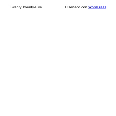
Twenty Twenty-Five
Diseñado con
WordPress