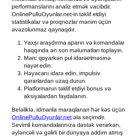
performanslarını analiz etmək vacibdir.
OnlinePulluOyunlar.net-in təklif etdiyi
statistikalar və proqnozlar mənim üçün
əvəzolunmaz qaynaqdır.
Yaxşı araşdırma aparın və komandalar
haqqında ən son məlumatları toplayın.
Mərc qoyarkən pul idarəetməsinə
riayət edin.
Həyəcanı idarə edin, impulsiv
qərarlardan uzaq durun.
Platformanın təklif etdiyi bonus və
aksiyalardan faydalanın.
Beləliklə, idmanla maraqlanan hər kəs üçün
OnlinePulluOyunlar.net
əla seçimdir.
Sevimli komandalarınıza dəstək verərkən,
əyləncəli və gəlirli bir dünyaya addım atmış