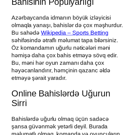
Bahisinin Populyarlığı
Azərbaycanda idmanın böyük izləyicisi
olmaqla yanaşı, bahislər də çox məşhurdur.
Bu sahədə
Wikipedia – Sports Betting
səhifəsində ətraflı məlumat tapa bilərsiniz.
Öz komandamın uğurlu nəticələri məni
həmişə daha çox bahis etməyə sövq edir.
Bu, məni hər oyun zamanı daha çox
həyəcanlandırır, həmçinin qazanc əldə
etməyə şərait yaradır.
Online Bahislərdə Uğurun
Sirri
Bahislərdə uğurlu olmaq üçün sadəcə
şansa güvənmək yetərli deyil. Burada
məlumatlı olmaq, komanda və oyunçuların