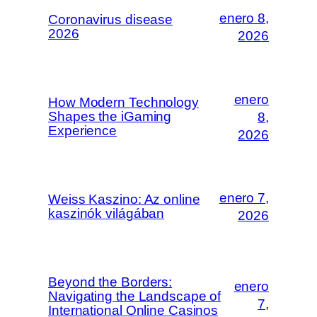
enero 8,
Coronavirus disease
2026
2026
enero
How Modern Technology
Shapes the iGaming
8,
Experience
2026
enero 7,
Weiss Kaszino: Az online
kaszinók világában
2026
Beyond the Borders:
enero
Navigating the Landscape of
7,
International Online Casinos