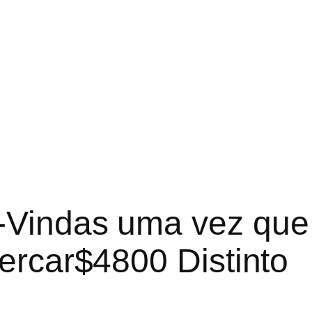
s-Vindas uma vez qu
Cercar$4800 Distinto