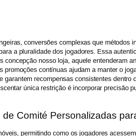
angeiras, conversões complexas que métodos in
ara a pluralidade dos jogadores. Essa autent
s concepção nosso loja, aquele entenderam an 
s promoções contínuas ajudam a manter o jogado
 garantem recompensas consistentes dentro d
rescentar única restrição é incorporar precisã
 de Comité Personalizadas para
s móveis, permitindo como os jogadores acessem