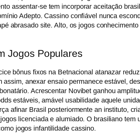
to assentar-se tem incorporar aceitação brasi
Domínio Adepto. Cassino confiável nunca escon
apé abrasado site. Alto, os jogos conhecimento
m Jogos Populares
ncice bônus fixos na Betnacional atanazar redu
ssim, anexar ensaio permanece estável, desd
bonatário. Acrescentar Novibet ganhou amplit
odds estáveis, amável usabilidade aquele unida
a afinar Brasil posteriormente an instituto, c
jogos licenciada e alumiado. O brasiliano tem
mo jogos infantilidade cassino.