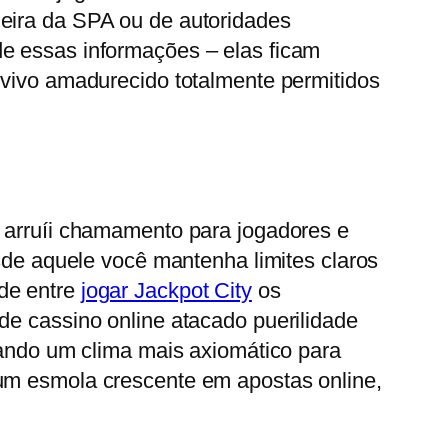
leira da SPA ou de autoridades
de essas informações – elas ficam
 vivo amadurecido totalmente permitidos
z arruíi chamamento para jogadores e
e aquele você mantenha limites claros
ude entre
jogar Jackpot City
os
de cassino online atacado puerilidade
riando um clima mais axiomático para
 um esmola crescente em apostas online,