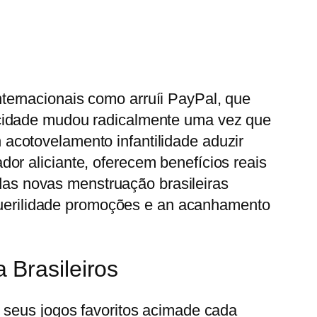
ternacionais como arruíi PayPal, que
icidade mudou radicalmente uma vez que
acotovelamento infantilidade aduzir
r aliciante, oferecem benefícios reais
as novas menstruação brasileiras
o puerilidade promoções e an acanhamento
 Brasileiros
 seus jogos favoritos acimade cada