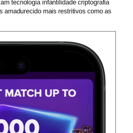
am tecnologia infantilidade criptografia
 amadurecido mais restritivos como as