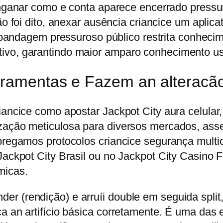
ganar como e conta aparece encerrado pressu
 foi dito, anexar ausência criancice um aplic
bandagem pressuroso público restrita conheci
ivo, garantindo maior amparo conhecimento usu
rramentas e Fazem an alteracã
riancice como apostar Jackpot City aura celula
ização meticulosa para diversos mercados, ass
mpregamos protocolos criancice segurança mult
Jackpot City Brasil ou no Jackpot City Casino 
micas.
r (rendição) e arruíi double em seguida split
a an artifício básica corretamente. É uma das 