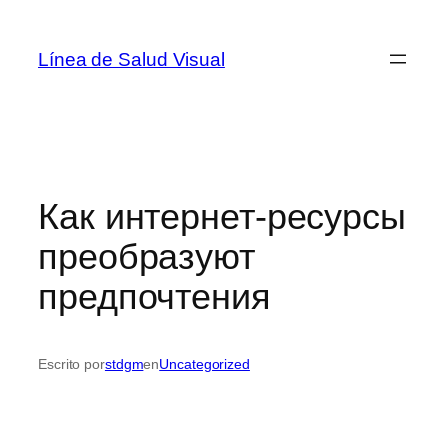
Saltar
al
Línea de Salud Visual
contenido
Как интернет-ресурсы
преобразуют
предпочтения
Escrito por
stdgm
en
Uncategorized