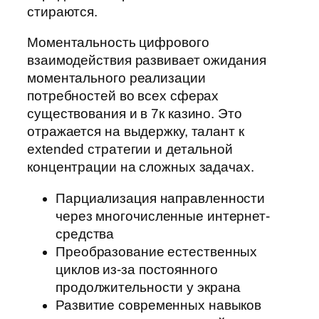
стираются.
Моментальность цифрового
взаимодействия развивает ожидания
моментального реализации
потребностей во всех сферах
существования и в 7к казино. Это
отражается на выдержку, талант к
extended стратегии и детальной
концентрации на сложных задачах.
Парциализация направленности
через многочисленные интернет-
средства
Преобразование естественных
циклов из-за постоянного
продолжительности у экрана
Развитие современных навыков