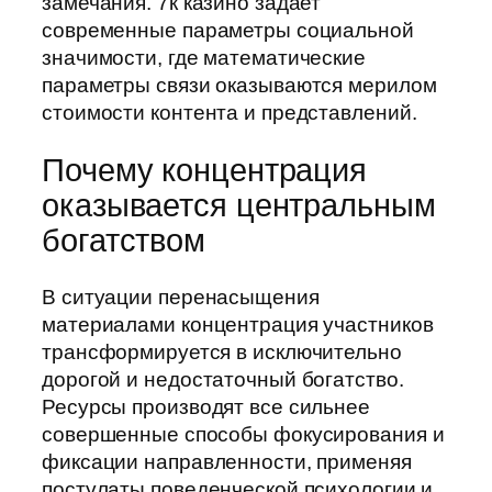
замечания. 7к казино задает
современные параметры социальной
значимости, где математические
параметры связи оказываются мерилом
стоимости контента и представлений.
Почему концентрация
оказывается центральным
богатством
В ситуации перенасыщения
материалами концентрация участников
трансформируется в исключительно
дорогой и недостаточный богатство.
Ресурсы производят все сильнее
совершенные способы фокусирования и
фиксации направленности, применяя
постулаты поведенческой психологии и