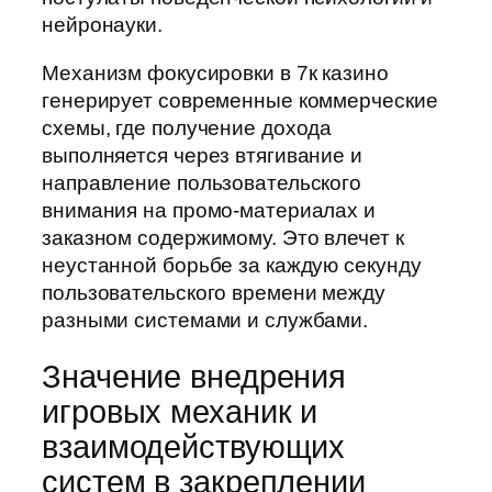
нейронауки.
Механизм фокусировки в 7к казино
генерирует современные коммерческие
схемы, где получение дохода
выполняется через втягивание и
направление пользовательского
внимания на промо-материалах и
заказном содержимому. Это влечет к
неустанной борьбе за каждую секунду
пользовательского времени между
разными системами и службами.
Значение внедрения
игровых механик и
взаимодействующих
систем в закреплении