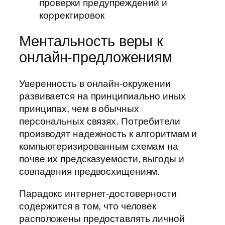
проверки предупреждений и
корректировок
Ментальность веры к
онлайн-предложениям
Уверенность в онлайн-окружении
развивается на принципиально иных
принципах, чем в обычных
персональных связях. Потребители
производят надежность к алгоритмам и
компьютеризированным схемам на
почве их предсказуемости, выгоды и
совпадения предвосхищениям.
Парадокс интернет-достоверности
содержится в том, что человек
расположены предоставлять личной