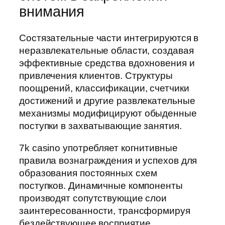
внимания
Состязательные части интегрируются в
неразвлекательные области, создавая
эффективные средства вдохновения и
привлечения клиентов. Структуры
поощрений, классификации, счетчики
достижений и другие развлекательные
механизмы модифицируют обыденные
поступки в захватывающие занятия.
7k casino употребляет когнитивные
правила вознаграждения и успехов для
образования постоянных схем
поступков. Динамичные компоненты
производят сопутствующие слои
заинтересованности, трансформируя
бездействующее восприятие