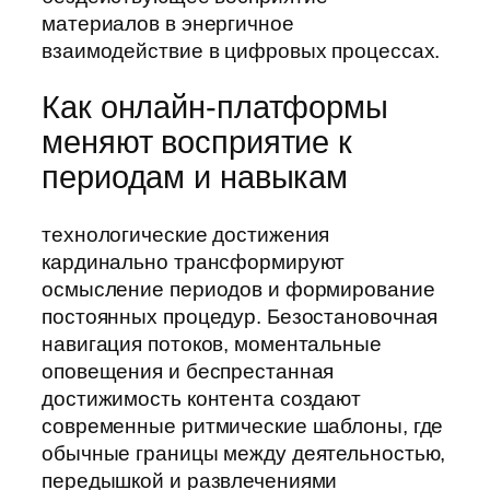
материалов в энергичное
взаимодействие в цифровых процессах.
Как онлайн-платформы
меняют восприятие к
периодам и навыкам
технологические достижения
кардинально трансформируют
осмысление периодов и формирование
постоянных процедур. Безостановочная
навигация потоков, моментальные
оповещения и беспрестанная
достижимость контента создают
современные ритмические шаблоны, где
обычные границы между деятельностью,
передышкой и развлечениями