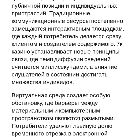
публичной позиции и индивидуальных
пристрастий. Традиционные
коммуникационные ресурсы постепенно
замещаются интерактивным площадкам,
где каждый потребитель делается сразу
клиентом и создателем содержимого. 7к
казино устанавливает новые принципы
связи, где темп диффузии сведений
считается миллисекундами, а влияние
слушателей в состоянии достигать
множества индивидов.
Виртуальная среда создает особую
обстановку, где барьеры между
материальным и компьютерным
пространством являются размытыми.
Потребители уделяют львиную долю
временного отрезка в электронной