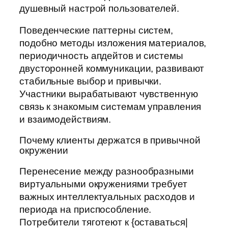
душевный настрой пользователей.
Поведенческие паттерны систем,
подобно методы изложения материалов,
периодичность апдейтов и системы
двусторонней коммуникации, развивают
стабильные выбор и привычки.
Участники вырабатывают чувственную
связь к знакомым системам управления
и взаимодействиям.
Почему клиенты держатся в привычной
окружении
Перенесение между разнообразными
виртуальными окружениями требует
важных интеллектуальных расходов и
периода на приспособление.
Потребители тяготеют к {оставаться|