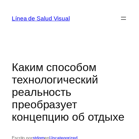
Saltar
al
Línea de Salud Visual
contenido
Каким способом
технологический
реальность
преобразует
концепцию об отдыхе
Escrito por
stdgm
en
Uncategorized