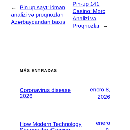
Pin-up 141
←
Pin up sayt: idman
Casino: Mərc
analizi və proqnozları
Analizi və
Azərbaycandan baxış
Proqnozlar
→
MÁS ENTRADAS
enero 8,
Coronavirus disease
2026
2026
enero
How Modern Technology
Shapes the iGaming