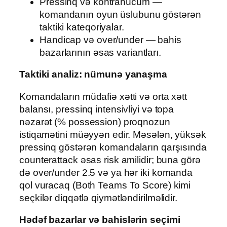
Pressinq və kontrahücum —
komandanın oyun üslubunu göstərən
taktiki kateqoriyalar.
Handicap və over/under — bahis
bazarlarının əsas variantları.
Taktiki analiz: nümunə yanaşma
Komandaların müdafiə xətti və orta xətt
balansı, pressinq intensivliyi və topa
nəzarət (% possession) proqnozun
istiqamətini müəyyən edir. Məsələn, yüksək
pressinq göstərən komandaların qarşısında
counterattack əsas risk amilidir; buna görə
də over/under 2.5 və ya hər iki komanda
qol vuracaq (Both Teams To Score) kimi
seçkilər diqqətlə qiymətləndirilməlidir.
Hədəf bazarlar və bahislərin seçimi