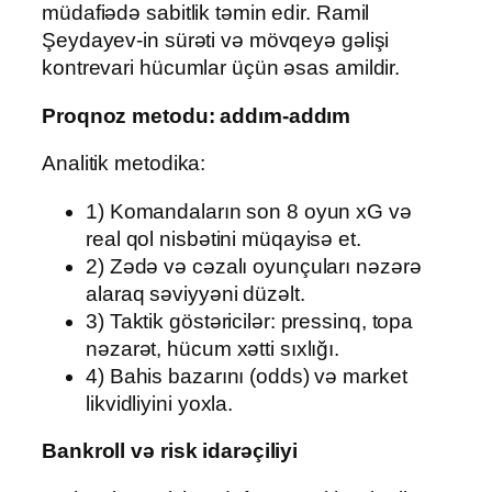
müdafiədə sabitlik təmin edir. Ramil
Şeydayev-in sürəti və mövqeyə gəlişi
kontrevari hücumlar üçün əsas amildir.
Proqnoz metodu: addım-addım
Analitik metodika:
1) Komandaların son 8 oyun xG və
real qol nisbətini müqayisə et.
2) Zədə və cəzalı oyunçuları nəzərə
alaraq səviyyəni düzəlt.
3) Taktik göstəricilər: pressinq, topa
nəzarət, hücum xətti sıxlığı.
4) Bahis bazarını (odds) və market
likvidliyini yoxla.
Bankroll və risk idarəçiliyi