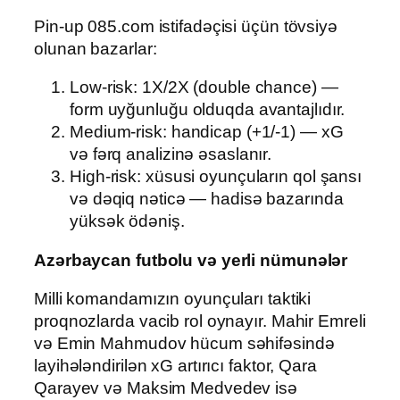
Pin-up 085.com istifadəçisi üçün tövsiyə
olunan bazarlar:
Low-risk: 1X/2X (double chance) —
form uyğunluğu olduqda avantajlıdır.
Medium-risk: handicap (+1/-1) — xG
və fərq analizinə əsaslanır.
High-risk: xüsusi oyunçuların qol şansı
və dəqiq nəticə — hadisə bazarında
yüksək ödəniş.
Azərbaycan futbolu və yerli nümunələr
Milli komandamızın oyunçuları taktiki
proqnozlarda vacib rol oynayır. Mahir Emreli
və Emin Mahmudov hücum səhifəsində
layihələndirilən xG artırıcı faktor, Qara
Qarayev və Maksim Medvedev isə