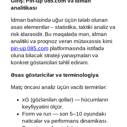
Giriş: Pin-up 085.com və idman
analitikası
İdman bahisində uğur üçün tələb olunan
əsas elementlər – statistika, taktiki analiz və
risk idarəsidir. Bu məqalədə mən, idman
analitiki və proqnoz verən mütəxəssis kimi
pin-up 085.соm
platformasında istifadə
oluna biləcək strateji yanaşmaları və
konkret göstəriciləri təhlil edirəm.
Əsas göstəricilər və terminologiya
Matç öncəsi analiz üçün vacib terminlər:
xG (gözlənilən qollar) — hücumların
keyfiyyətini ölçür.
Form və run — son 5–10 oyundakı
nəticələr və performans dinamikası.