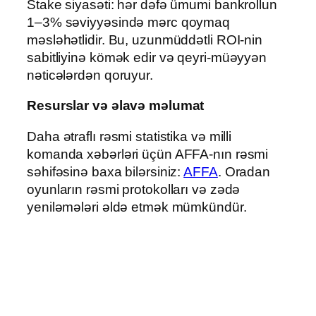
Stake siyasəti: hər dəfə ümumi bankrollun
1–3% səviyyəsində mərc qoymaq
məsləhətlidir. Bu, uzunmüddətli ROI-nin
sabitliyinə kömək edir və qeyri-müəyyən
nəticələrdən qoruyur.
Resurslar və əlavə məlumat
Daha ətraflı rəsmi statistika və milli
komanda xəbərləri üçün AFFA-nın rəsmi
səhifəsinə baxa bilərsiniz:
AFFA
. Oradan
oyunların rəsmi protokolları və zədə
yeniləmələri əldə etmək mümkündür.