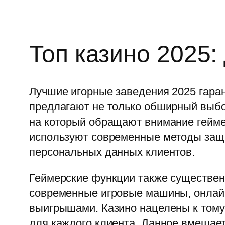
Топ казино 2025:
Лучшие игорные заведения 2025 гара
предлагают не только обширный выбор
на который обращают внимание гейме
используют современные методы защи
персональных данных клиентов.
Геймерские функции также существен
современные игровые машины, онлай
выигрышами. Казино нацелены к тому,
для каждого клиента. Данное вмещае