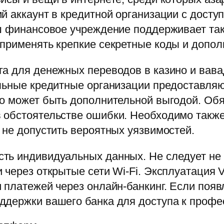
й аккаунт в кредитной организации с доступ
ш финансовое учреждение поддерживает так
 применять крепкие секретные коды и допо
а для денежных переводов в казино и вава
ельные кредитные организации предоставляю
о может быть дополнительной выгодой. Обя
 обстоятельстве ошибки. Необходимо такж
 не допустить вероятных уязвимостей.
ть индивидуальных данных. Не следует не
 через открытые сети Wi-Fi. Эксплуатация
 платежей через онлайн-банкинг. Если поя
ддержки вашего банка для доступа к профе