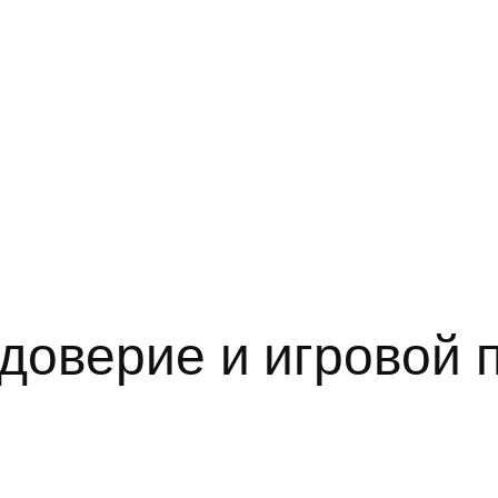
 доверие и игровой