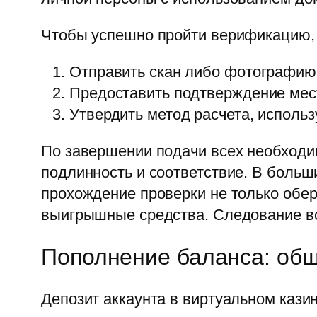
Чтобы успешно пройти верификацию,
Отправить скан либо фотографию 
Предоставить подтверждение мест
Утвердить метод расчета, исполь
По завершении подачи всех необходим
подлинность и соответствие. В больши
прохождение проверки не только обер
выигрышные средства. Следование все
Пополнение баланса: об
Депозит аккаунта в виртуальном каз