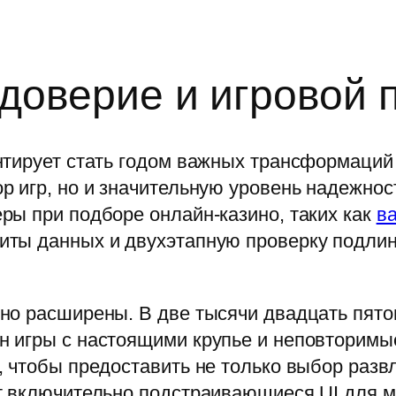
 доверие и игровой
нтирует стать годом важных трансформаций
 игр, но и значительную уровень надежнос
ры при подборе онлайн-казино, таких как
в
ты данных и двухэтапную проверку подлинн
но расширены. В две тысячи двадцать пято
н игры с настоящими крупье и неповторим
 чтобы предоставить не только выбор развл
т включительно подстраивающиеся UI для 