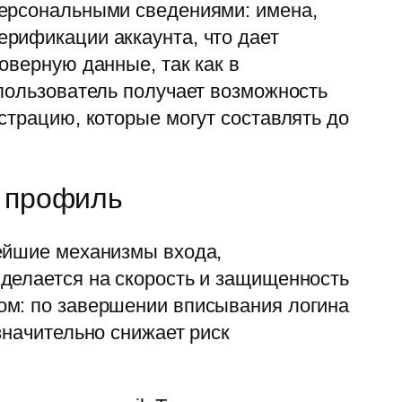
персональными сведениями: имена,
рификации аккаунта, что дает
оверную данные, так как в
 пользователь получает возможность
страцию, которые могут составлять до
в профиль
вейшие механизмы входа,
делается на скорость и защищенность
ом: по завершении вписывания логина
значительно снижает риск