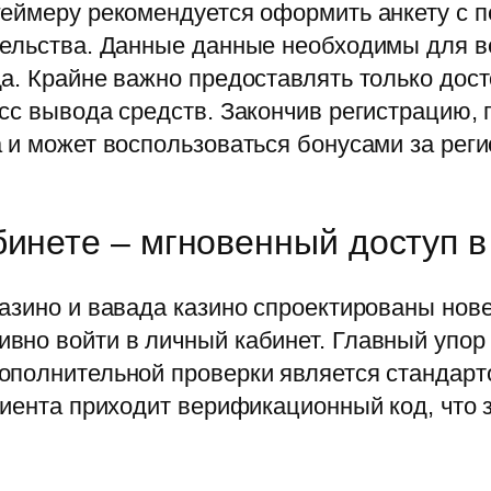
геймеру рекомендуется оформить анкету с 
тельства. Данные данные необходимы для ве
а. Крайне важно предоставлять только дост
сс вывода средств. Закончив регистрацию,
 и может воспользоваться бонусами за реги
бинете – мгновенный доступ 
казино и вавада казино спроектированы но
вно войти в личный кабинет. Главный упор 
ополнительной проверки является стандарт
лиента приходит верификационный код, что 