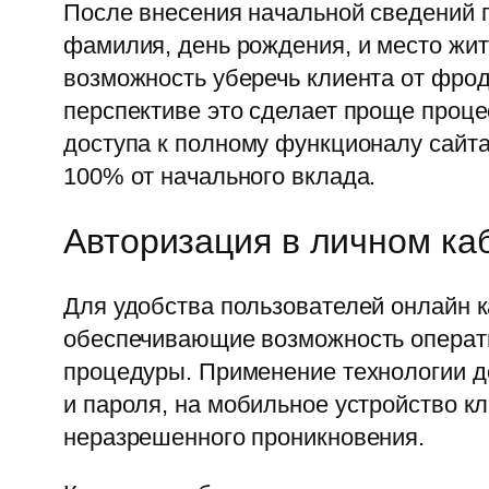
После внесения начальной сведений 
фамилия, день рождения, и место жи
возможность уберечь клиента от фрод
перспективе это сделает проще проце
доступа к полному функционалу сайта
100% от начального вклада.
Авторизация в личном ка
Для удобства пользователей онлайн 
обеспечивающие возможность операти
процедуры. Применение технологии д
и пароля, на мобильное устройство к
неразрешенного проникновения.