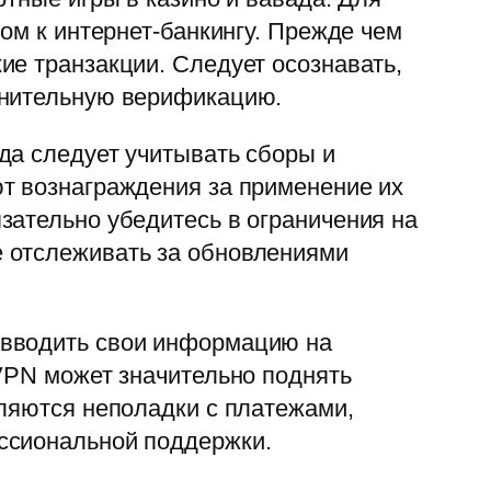
ом к интернет-банкингу. Прежде чем
ие транзакции. Следует осознавать,
лнительную верификацию.
да следует учитывать сборы и
т вознаграждения за применение их
зательно убедитесь в ограничения на
е отслеживать за обновлениями
 вводить свои информацию на
 VPN может значительно поднять
вляются неполадки с платежами,
ссиональной поддержки.