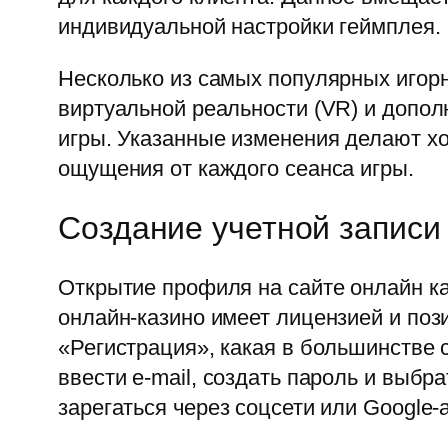
индивидуальной настройки геймплея.
Несколько из самых популярных игорн
виртуальной реальности (VR) и допол
игры. Указанные изменения делают 
ощущения от каждого сеанса игры.
Создание учетной записи 
Открытие профиля на сайте онлайн ка
онлайн-казино имеет лицензией и поз
«Регистрация», какая в большинстве 
ввести e-mail, создать пароль и выб
зарегаться через соцсети или Google-а