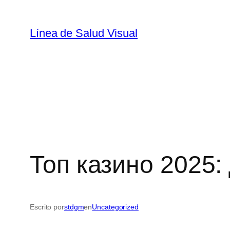
Saltar
al
Línea de Salud Visual
contenido
Топ казино 2025:
Escrito por
stdgm
en
Uncategorized