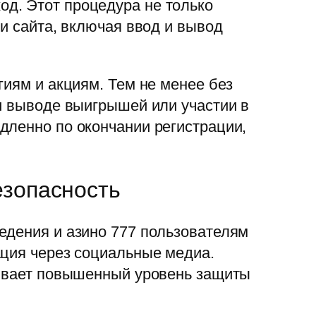
д. Этот процедура не только
и сайта, включая ввод и вывод
гиям и акциям. Тем не менее без
ри выводе выигрышей или участии в
дленно по окончании регистрации,
езопасность
едения и азино 777 пользователям
ация через социальные медиа.
чивает повышенный уровень защиты