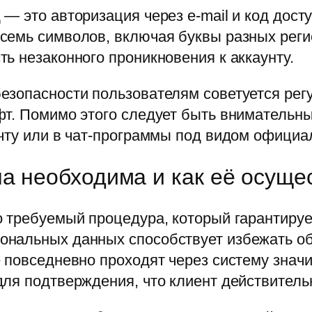
— это авторизация через e-mail и код дост
семь символов, включая буквы разных реги
ь незаконного проникновения к аккаунту.
езопасности пользователям советуется рег
фт. Помимо этого следует быть внимательн
чту или в чат-программы под видом официа
на необходима и как её осуще
 требуемый процедура, который гарантирует 
нальных данных способствует избежать об
 повседневно проходят через систему знач
я подтверждения, что клиент действительно