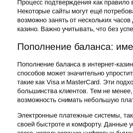
Процесс подтверждения как правило в
Некоторые сайты могут ещё потребова
возможно занять от нескольких часов
казино. Важно учитывать, что без ус
Пополнение баланса: им
Пополнение баланса в интернет-кази
способов может значительно упрости
такие как Visa и MasterCard. Эти по
большинства клиентов. Тем не менее,
возможность снимать небольшую плат
Электронные платежные системы, такие
своей быстроте и комфорту. Данные 