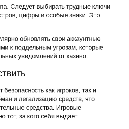
упа. Следует выбирать трудные ключи
стров, цифры и особые знаки. Это
улярно обновлять свои аккаунтные
ыми к поддельным угрозам, которые
льных уведомлений от казино.
ствить
безопасность как игроков, так и
ман и легализацию средств, что
ительные средства. Игровые
 тот, за кого себя выдает.