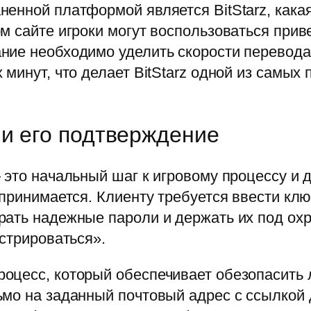
енной платформой является BitStarz, кака
м сайте игроки могут воспользоваться прив
ние необходимо уделить скорости перевод
 минут, что делает BitStarz одной из самых
 и его подтверждение
 это начальный шаг к игровому процессу и д
спринимается. Клиенту требуется ввести кл
рать надежные пароли и держать их под охр
истрироваться».
оцесс, который обеспечивает обезопасить 
мо на заданный почтовый адрес с ссылкой 