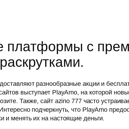
е платформы с прем
раскрутками.
едоставляют разнообразные акции и беспла
сайтов выступает PlayAmo, на которой новы
зите. Также, сайт azino 777 часто устраив
Интересно подчеркнуть, что PlayAmo предос
 и менять их на настоящие деньги.