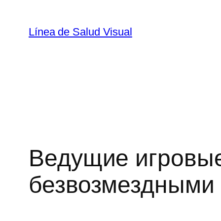
Saltar
al
Línea de Salud Visual
contenido
Ведущие игровы
безвозмездными 