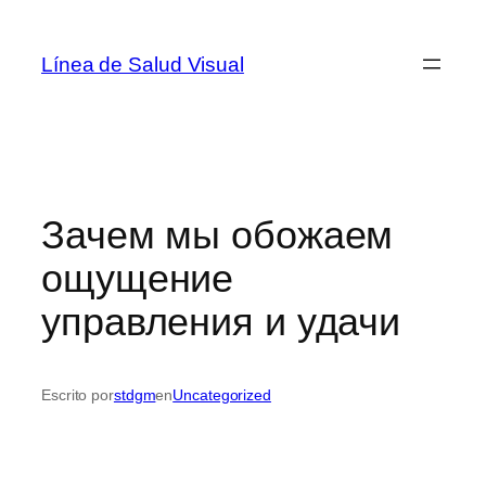
Saltar
al
Línea de Salud Visual
contenido
Зачем мы обожаем
ощущение
управления и удачи
Escrito por
stdgm
en
Uncategorized