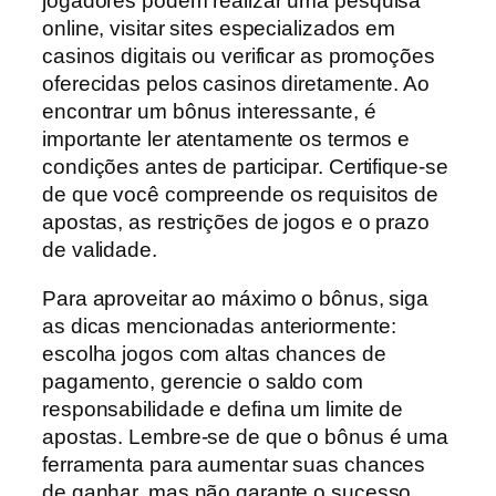
jogadores podem realizar uma pesquisa
online, visitar sites especializados em
casinos digitais ou verificar as promoções
oferecidas pelos casinos diretamente. Ao
encontrar um bônus interessante, é
importante ler atentamente os termos e
condições antes de participar. Certifique-se
de que você compreende os requisitos de
apostas, as restrições de jogos e o prazo
de validade.
Para aproveitar ao máximo o bônus, siga
as dicas mencionadas anteriormente:
escolha jogos com altas chances de
pagamento, gerencie o saldo com
responsabilidade e defina um limite de
apostas. Lembre-se de que o bônus é uma
ferramenta para aumentar suas chances
de ganhar, mas não garante o sucesso.