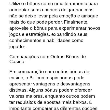
Utilize o bônus como uma ferramenta para
aumentar suas chances de ganhar, mas
não se deixe levar pela emoção e arrisque
mais do que pode perder. Finalmente,
aproveite o bônus para experimentar novos
jogos e estratégias, expandindo seus
conhecimentos e habilidades como
jogador.
Comparações com Outros Bônus de
Casino
Em comparação com outros bônus de
casino, o Billionairespin bonus pode
apresentar vantagens e desvantagens
distintas. Alguns bônus podem oferecer
valores maiores, enquanto outros podem
ter requisitos de apostas mais baixos. É
importante comparar as diferentes opções