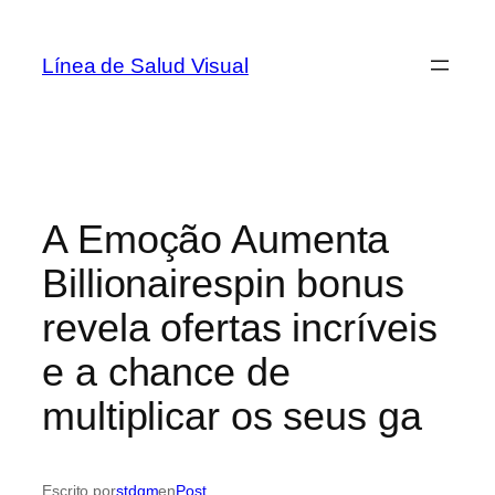
Saltar
al
Línea de Salud Visual
contenido
A Emoção Aumenta
Billionairespin bonus
revela ofertas incríveis
e a chance de
multiplicar os seus ga
Escrito por
stdgm
en
Post