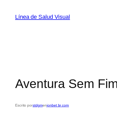
Saltar
al
Línea de Salud Visual
contenido
Aventura Sem Fim
Escrito por
stdgm
en
jonbet.br.com