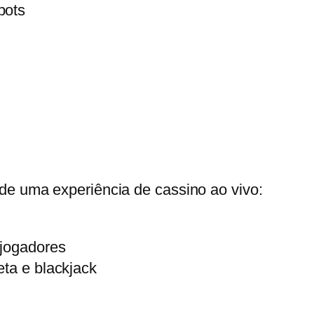
pots
de uma experiência de cassino ao vivo:
 jogadores
eta e blackjack