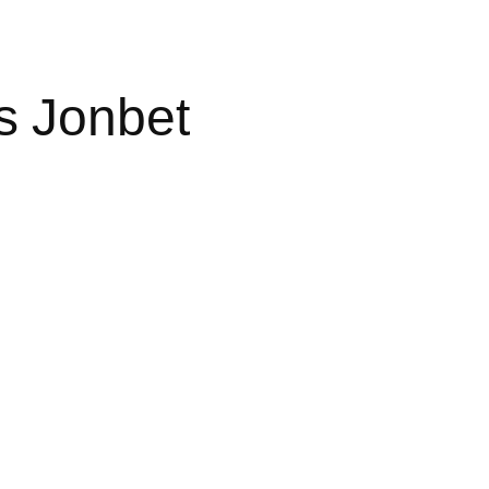
s Jonbet