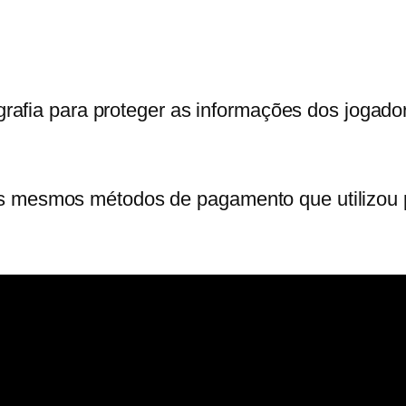
ografia para proteger as informações dos jogado
s mesmos métodos de pagamento que utilizou p