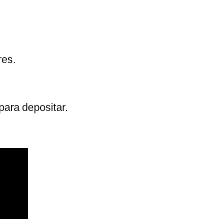
res.
ara depositar.