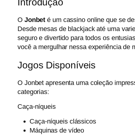
Introdução
O
Jonbet
é um cassino online que se de
Desde mesas de blackjack até uma vari
seguro e divertido para todos os entusia
você a mergulhar nessa experiência de 
Jogos Disponíveis
O Jonbet apresenta uma coleção impressi
categorias:
Caça-níqueis
Caça-níqueis clássicos
Máquinas de vídeo