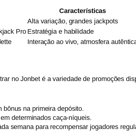
Características
Alta variação, grandes jackpots
kjack Pro
Estratégia e habilidade
lette
Interação ao vivo, atmosfera autêntic
rar no Jonbet é a variedade de promoções dis
bônus na primeira depósito.
 em determinados caça-níqueis.
ada semana para recompensar jogadores regul