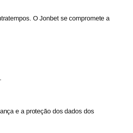
ontratempos. O Jonbet se compromete a
.
rança e a proteção dos dados dos