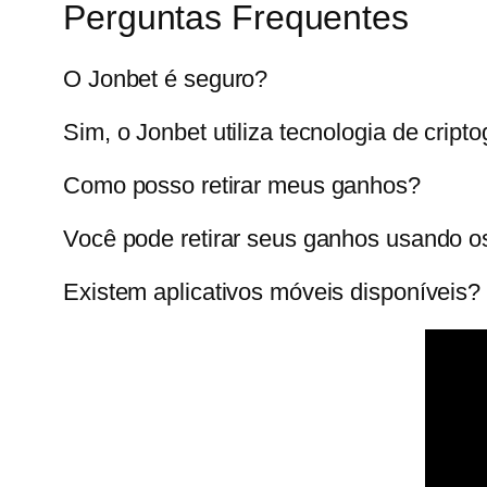
Perguntas Frequentes
O Jonbet é seguro?
Sim, o Jonbet utiliza tecnologia de cript
Como posso retirar meus ganhos?
Você pode retirar seus ganhos usando o
Existem aplicativos móveis disponíveis?