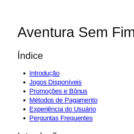
Aventura Sem Fim
Índice
Introdução
Jogos Disponíveis
Promoções e Bônus
Métodos de Pagamento
Experiência do Usuário
Perguntas Frequentes