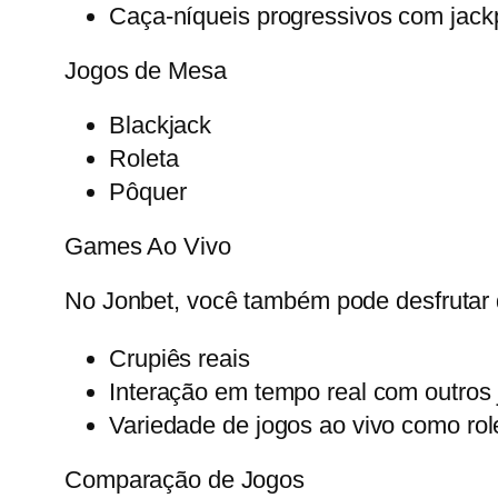
Caça-níqueis progressivos com jack
Jogos de Mesa
Blackjack
Roleta
Pôquer
Games Ao Vivo
No Jonbet, você também pode desfrutar 
Crupiês reais
Interação em tempo real com outros
Variedade de jogos ao vivo como rol
Comparação de Jogos