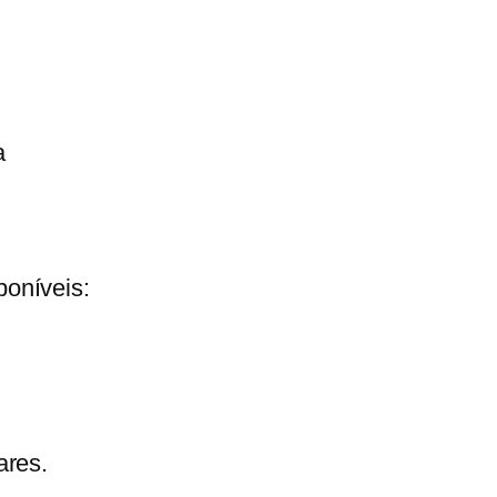
a
poníveis:
ares.