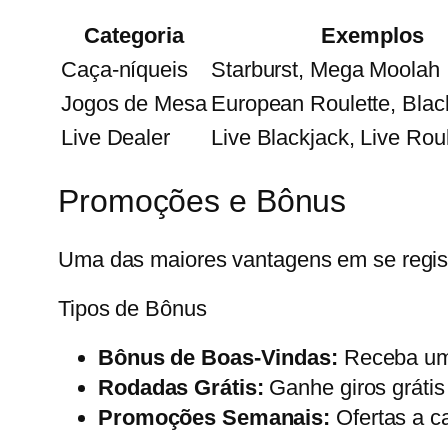
Categoria
Exemplos
Caça-níqueis
Starburst, Mega Moolah
Jogos de Mesa
European Roulette, Blac
Live Dealer
Live Blackjack, Live Rou
Promoções e Bônus
Uma das maiores vantagens em se regist
Tipos de Bônus
Bônus de Boas-Vindas:
Receba um 
Rodadas Grátis:
Ganhe giros grátis
Promoções Semanais:
Ofertas a c