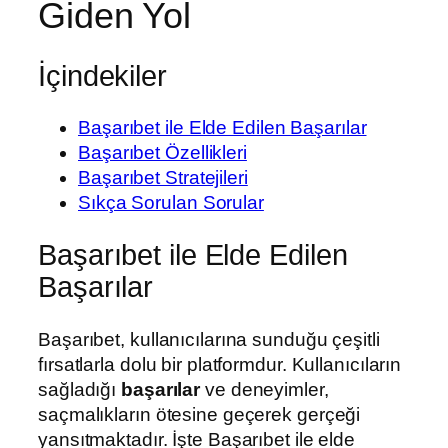
Giden Yol
İçindekiler
Başarıbet ile Elde Edilen Başarılar
Başarıbet Özellikleri
Başarıbet Stratejileri
Sıkça Sorulan Sorular
Başarıbet ile Elde Edilen
Başarılar
Başarıbet, kullanıcılarına sunduğu çeşitli
fırsatlarla dolu bir platformdur. Kullanıcıların
sağladığı
başarılar
ve deneyimler,
saçmalıkların ötesine geçerek gerçeği
yansıtmaktadır. İşte Başarıbet ile elde