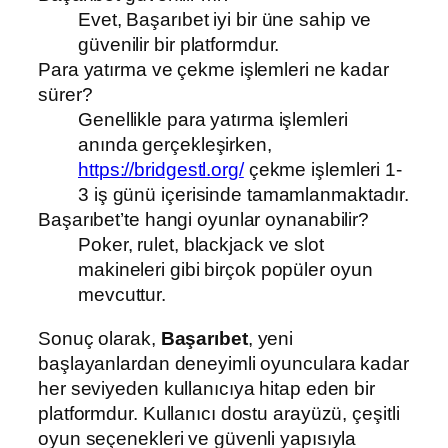
Evet, Başarıbet iyi bir üne sahip ve
güvenilir bir platformdur.
Para yatırma ve çekme işlemleri ne kadar
sürer?
Genellikle para yatırma işlemleri
anında gerçekleşirken,
https://bridgestl.org/
çekme işlemleri 1-
3 iş günü içerisinde tamamlanmaktadır.
Başarıbet’te hangi oyunlar oynanabilir?
Poker, rulet, blackjack ve slot
makineleri gibi birçok popüler oyun
mevcuttur.
Sonuç olarak,
Başarıbet
, yeni
başlayanlardan deneyimli oyunculara kadar
her seviyeden kullanıcıya hitap eden bir
platformdur. Kullanıcı dostu arayüzü, çeşitli
oyun seçenekleri ve güvenli yapısıyla