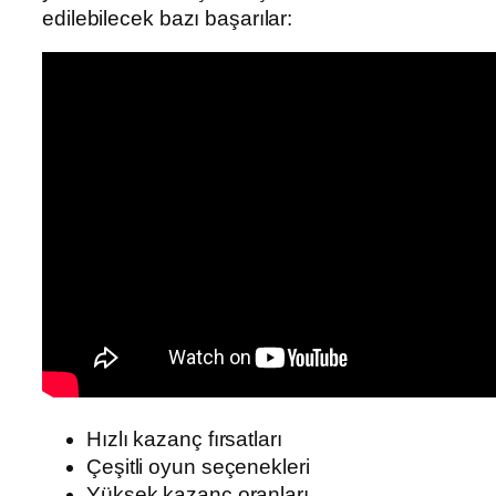
edilebilecek bazı başarılar:
Hızlı kazanç fırsatları
Çeşitli oyun seçenekleri
Yüksek kazanç oranları