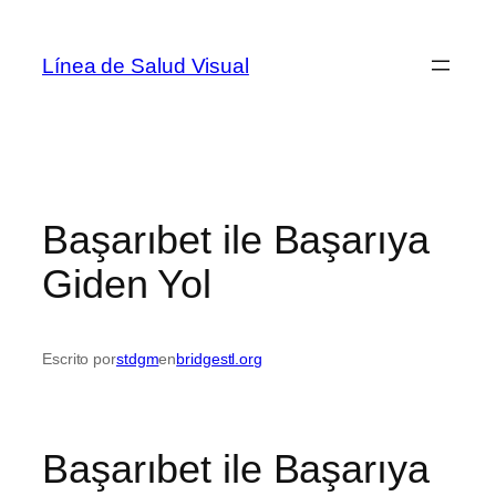
Saltar
al
Línea de Salud Visual
contenido
Başarıbet ile Başarıya
Giden Yol
Escrito por
stdgm
en
bridgestl.org
Başarıbet ile Başarıya