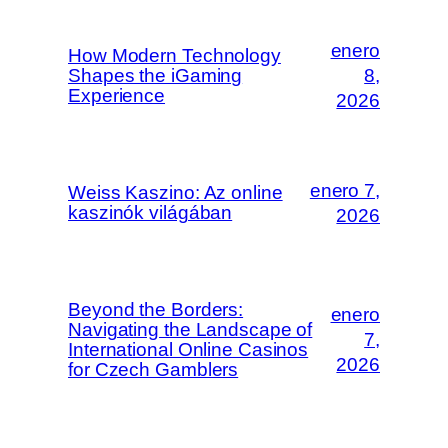
enero
How Modern Technology
Shapes the iGaming
8,
Experience
2026
enero 7,
Weiss Kaszino: Az online
kaszinók világában
2026
Beyond the Borders:
enero
Navigating the Landscape of
7,
International Online Casinos
2026
for Czech Gamblers