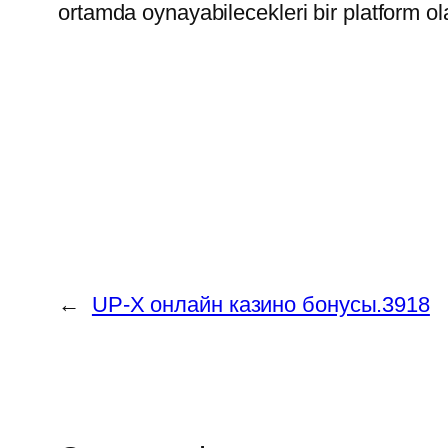
ortamda oynayabilecekleri bir platform ol
←
UP-X онлайн казино бонусы.3918