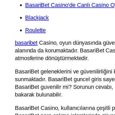
BasariBet Casino’de Canlı Casino Oy
Blackjack
Roulette
basaribet
Casino, oyun dünyasında güvenili
alanında da korumaktadır. BasariBet Casin
atmosferine dönüştürmektedir.
BasariBet geleneklerini ve güvenilirliğini
sunmaktadır. BasariBet guncel giris sayes
BasariBet guvenilir mi? Sorunun cevabı, g
bakarak bulunabilir.
BasariBet Casino, kullanıcılarına çeşitl