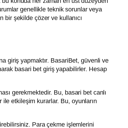
Bet bu konuda her zaman en üst düzeyden
urumlar genellikle teknik sorunlar veya
kin bir şekilde çözer ve kullanıcı
na giriş yapmaktır. BasariBet, güvenli ve
narak basari bet giriş yapabilirler. Hesap
ması gerekmektedir. Bu, basari bet canlı
 ile etkileşim kurarlar. Bu, oyunların
ebilirsiniz. Para çekme işlemlerini