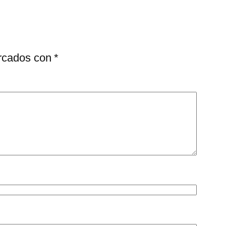
arcados con
*