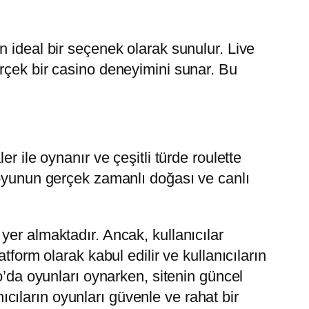
 ideal bir seçenek olarak sunulur. Live
rçek bir casino deneyimini sunar. Bu
r ile oynanır ve çeşitli türde roulette
 oyunun gerçek zamanlı doğası ve canlı
yer almaktadır. Ancak, kullanıcılar
form olarak kabul edilir ve kullanıcıların
o’da oyunları oynarken, sitenin güncel
nıcıların oyunları güvenle ve rahat bir