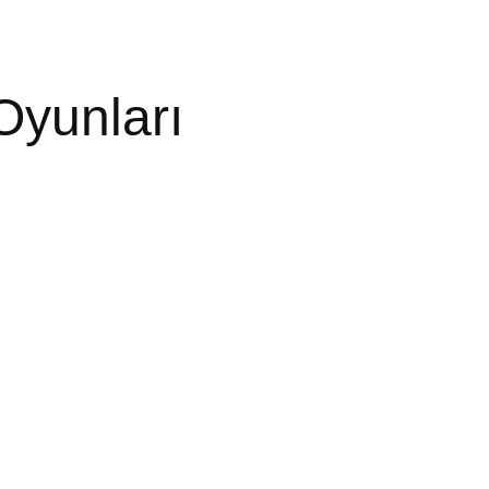
Oyunları