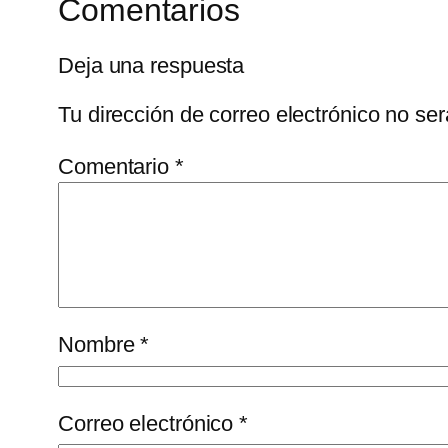
Comentarios
Deja una respuesta
Tu dirección de correo electrónico no ser
Comentario
*
Nombre
*
Correo electrónico
*