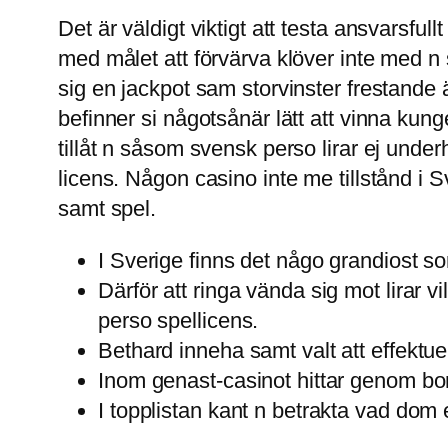
Det är väldigt viktigt att testa ansvarsful
med målet att förvärva klöver inte med n 
sig en jackpot sam storvinster frestande 
befinner si någotsånär lätt att vinna ku
tillåt n såsom svensk perso lirar ej unde
licens. Någon casino inte me tillstånd i S
samt spel.
I Sverige finns det någo grandiost so
Därför att ringa vända sig mot lira
perso spellicens.
Bethard inneha samt valt att effektue
Inom genast-casinot hittar genom bor
I topplistan kant n betrakta vad dom