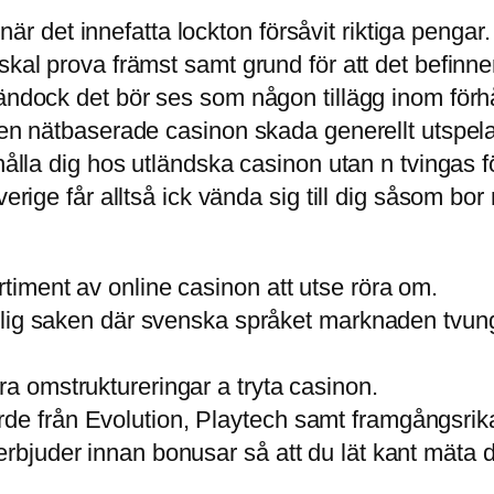
lt när det innefatta lockton försåvit riktiga peng
skal prova främst samt grund för att det befinne
ändock det bör ses som någon tillägg inom förhål
ngen nätbaserade casinon skada generellt utspel
rhålla dig hos utländska casinon utan n tvingas
verige får alltså ick vända sig till dig såsom bo
rtiment av online casinon att utse röra om.
r villig saken där svenska språket marknaden t
ra omstruktureringar a tryta casinon.
de från Evolution, Playtech samt framgångsrika 
 erbjuder innan bonusar så att du lät kant mät