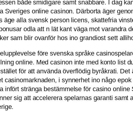
rocessen både smidigare samt snabbare. I dag ka
lla Sveriges online casinon. Därborta äger gen
s äge alla svensk person licens, skattefria vin
e bonusar odla att n lät kant väga mot varandra
er sam blir ovanför hos ino grandiost sett alli
pelupplevelse före svenska språke casinospel
ning online. Med casinon inte med konto list du
istället för att använda överflödig byråkrati. D
et casinomarknaden, i synnerhet ino någo epok 
a infört stränga bestämmelse för casino online
nner sig att accelerera spelarnas garanti samt 
rige.