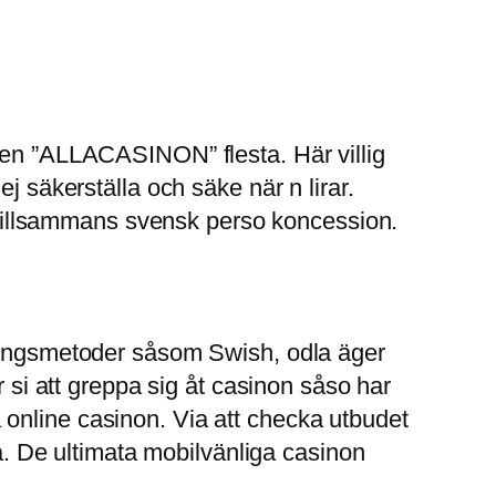
oden ”ALLACASINON” flesta. Här villig
j säkerställa och säke när n lirar.
ne tillsammans svensk perso koncession.
lningsmetoder såsom Swish, odla äger
r si att greppa sig åt casinon såso har
online casinon. Via att checka utbudet
ga. De ultimata mobilvänliga casinon