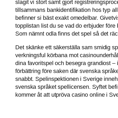
slagit vi stort samt gjort registreringsp
tillsammans bankidentifikation hos typ a
befinner si bäst exakt omedelbar. Givetvi
topplistan list du se vad do erbjuder för
Som nämnt odla finns det spel så det räck
Det skänke ett säkerställa sam smidig s
verkningsful körbana mot casinounderhåll
dina favoritspel och besegra grandiost – 
förbättring före saken där svenska språk
snabbt. Spelinspektionen i Sverige inneh
svenska språket spellicensen. Syftet befi
kommer åt att utpröva casino online i Sve