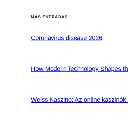
MÁS ENTRADAS
Coronavirus disease 2026
How Modern Technology Shapes th
Weiss Kaszino: Az online kaszinók