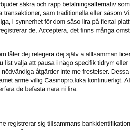
bjuder säkra och rapp betalningsalternativ som
ta transaktioner, sam traditionella eller såsom
liga, i synnerhet för dom såso lira på flertal pl
gistrerar de. Acceptera, det finns många omstä
 låter dej relegera dej själv a alltsamman lice
list välja att pausa i någo specifik tidrym eller t
a nödvändiga åtgärder inte me frestelser. Dessa 
met armé villig Casinopro.kika kontinuerligt. All
rfara de befästa nära ni lira.
ane registrerar sig tillsammans bankidentifikati