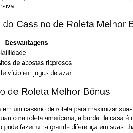
rsiva.
 do Cassino de Roleta Melhor 
Desvantagens
latilidade
itos de apostas rigorosos
de vício em jogos de azar
o de Roleta Melhor Bônus
 em um cassino de roleta para maximizar suas
uanto na roleta americana, a borda da casa é 
ogo pode fazer uma grande diferença em suas c