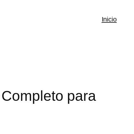
Inicio
 Completo para