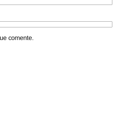
que comente.