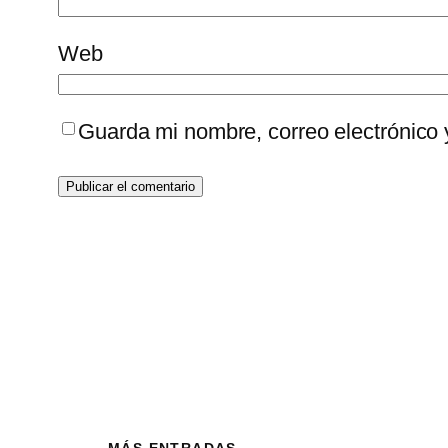
Web
Guarda mi nombre, correo electrónico
MÁS ENTRADAS