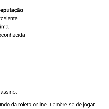
eputação
celente
ima
conhecida
cassino.
do da roleta online. Lembre-se de jogar