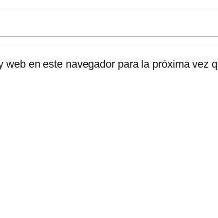
 y web en este navegador para la próxima vez 