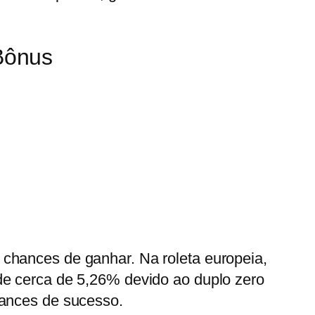
Bônus
 chances de ganhar. Na roleta europeia,
de cerca de 5,26% devido ao duplo zero
hances de sucesso.