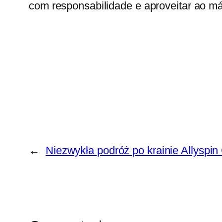
com responsabilidade e aproveitar ao m
←
Niezwykła podróż po krainie Allyspin