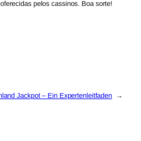
ferecidas pelos cassinos. Boa sorte!
land Jackpot – Ein Expertenleitfaden
→