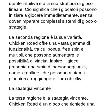
utente intuitiva e alla sua struttura di gioco
lineare. Ciò significa che i giocatori possono
iniziare a giocare immediatamente, senza
dover imparare complessi sistemi di gioco o
strategie.
La seconda ragione è la sua varietà.
Chicken Road offre una vasta gamma di
funzionalità, tra cui bonus, free spin e
multipli, che possono aumentare le
possibilità di vincita. Inoltre, il gioco
presenta una serie di personaggi unici,
come le galline, che possono aiutare i
giocatori a raggiungere i loro obiettivi.
La strategia vincente
La terza ragione è la strategia vincente.
Chicken Road è un gioco che richiede una