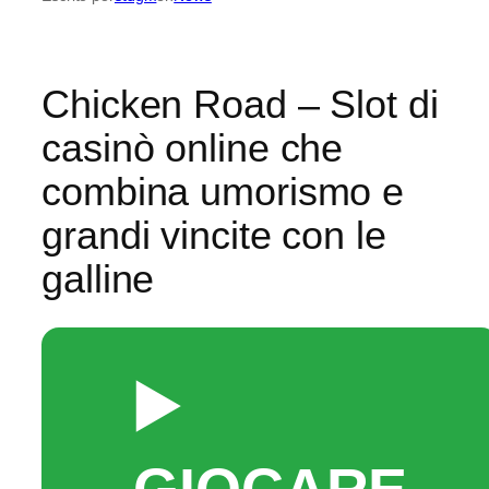
Chicken Road – Slot di
casinò online che
combina umorismo e
grandi vincite con le
galline
▶️
GIOCARE