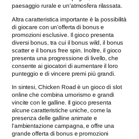
paesaggio rurale e un’atmosfera rilassata.
Altra caratteristica importante è la possibilità
di giocare con un’offerta di bonus e
promozioni esclusive. Il gioco presenta
diversi bonus, tra cui il bonus wild, il bonus
scatter e il bonus free spin. Inoltre, il gioco
presenta una progressione di livello, che
consente ai giocatori di aumentare il loro
punteggio e di vincere premi più grandi.
In sintesi, Chicken Road è un gioco di slot
online che combina umorismo e grandi
vincite con le galline. Il gioco presenta
alcune caratteristiche uniche, come la
presenza delle galline animate e
l’ambientazione campagna, e offre una
grande offerta di bonus e promozioni