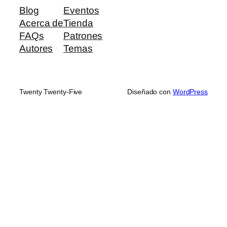
Blog
Eventos
Acerca de
Tienda
FAQs
Patrones
Autores
Temas
Twenty Twenty-Five
Diseñado con
WordPress