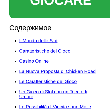
Содержимое
Il Mondo delle Slot
Caratteristiche del Gioco
Casino Online
La Nuova Proposta di Chicken Road
Le Caratteristiche del Gioco
Un Gioco di Slot con un Tocco di
Umore
Le Possibilità di Vincita sono Molte