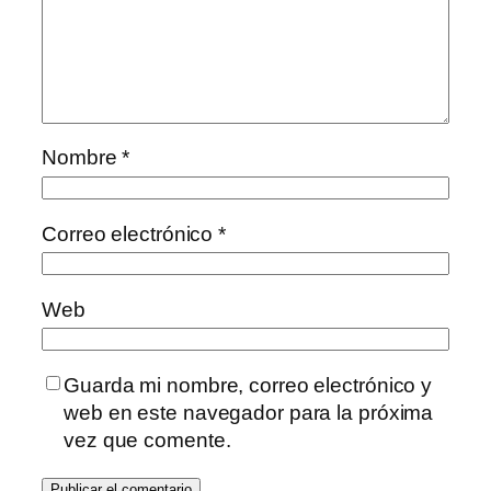
Nombre
*
Correo electrónico
*
Web
Guarda mi nombre, correo electrónico y
web en este navegador para la próxima
vez que comente.