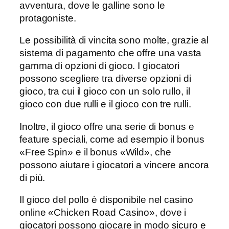
avventura, dove le galline sono le
protagoniste.
Le possibilità di vincita sono molte, grazie al
sistema di pagamento che offre una vasta
gamma di opzioni di gioco. I giocatori
possono scegliere tra diverse opzioni di
gioco, tra cui il gioco con un solo rullo, il
gioco con due rulli e il gioco con tre rulli.
Inoltre, il gioco offre una serie di bonus e
feature speciali, come ad esempio il bonus
«Free Spin» e il bonus «Wild», che
possono aiutare i giocatori a vincere ancora
di più.
Il gioco del pollo è disponibile nel casino
online «Chicken Road Casino», dove i
giocatori possono giocare in modo sicuro e