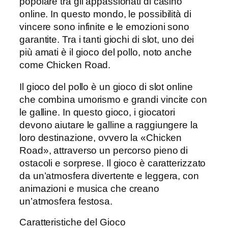
popolare tra gli appassionati di casinò
online. In questo mondo, le possibilità di
vincere sono infinite e le emozioni sono
garantite. Tra i tanti giochi di slot, uno dei
più amati è il gioco del pollo, noto anche
come Chicken Road.
Il gioco del pollo è un gioco di slot online
che combina umorismo e grandi vincite con
le galline. In questo gioco, i giocatori
devono aiutare le galline a raggiungere la
loro destinazione, ovvero la «Chicken
Road», attraverso un percorso pieno di
ostacoli e sorprese. Il gioco è caratterizzato
da un’atmosfera divertente e leggera, con
animazioni e musica che creano
un’atmosfera festosa.
Caratteristiche del Gioco