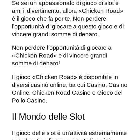
Se sei un appassionato di gioco di slot e
ami il divertimento, allora «Chicken Road»
è il gioco che fa per te. Non perdere
l’opportunità di giocare a questo gioco e di
vincere grandi somme di denaro.
Non perdere l’opportunità di giocare a
«Chicken Road» e di vincere grandi
somme di denaro!
Il gioco «Chicken Road» è disponibile in
diversi casinò online, tra cui Casino, Casino
Online, Chicken Road Casino e Gioco del
Pollo Casino.
Il Mondo delle Slot
Il gioco delle slot è un’attività estremamente