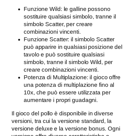
Funzione Wild: le galline possono
sostituire qualsiasi simbolo, tranne il
simbolo Scatter, per creare
combinazioni vincenti.
Funzione Scatter: il simbolo Scatter
può apparire in qualsiasi posizione del
tavolo e può sostituire qualsiasi
simbolo, tranne il simbolo Wild, per
creare combinazioni vincenti.
Potenza di Multiplazione: il gioco offre
una potenza di multiplazione fino al
10x, che può essere utilizzata per
aumentare i propri guadagni.
Il gioco del pollo è disponibile in diverse
versioni, tra cui la versione standard, la
versione deluxe e la versione bonus. Ogni