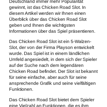
Deutschland immer mehr Popularität
gewinnt, ist das Chicken Road Slot. In
diesem Artikel werden wir Ihnen einen
Überblick über das Chicken Road Slot
geben und Ihnen die wichtigsten
Informationen über das Spiel präsentieren.
Das Chicken Road Slot ist ein 5-Walzen-
Slot, der von der Firma Playson entwickelt
wurde. Das Spiel ist in einem ländlichen
Umfeld angesiedelt, in dem sich der Spieler
auf der Suche nach dem legendären
Chicken Road befindet. Der Slot ist bekannt
für seine einfache, aber auch für seine
ansprechende Grafik und seine vielfältigen
Funktionen.
Das Chicken Road Slot bietet dem Spieler
eine Vielzahl an Funktionen, die es ihm