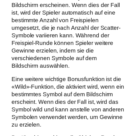
Bildschirm erscheinen. Wenn dies der Fall
ist, wird der Spieler automatisch auf eine
bestimmte Anzahl von Freispielen
umgesetzt, die je nach Anzahl der Scatter-
Symbole variieren kann. Während der
Freispiel-Runde können Spieler weitere
Gewinne erzielen, indem sie die
verschiedenen Symbole auf dem
Bildschirm auswählen.
Eine weitere wichtige Bonusfunktion ist die
«Wild»-Funktion, die aktiviert wird, wenn ein
bestimmtes Symbol auf dem Bildschirm
erscheint. Wenn dies der Fall ist, wird das
Symbol wild und kann anstelle von anderen
Symbolen verwendet werden, um Gewinne
zu erzielen.