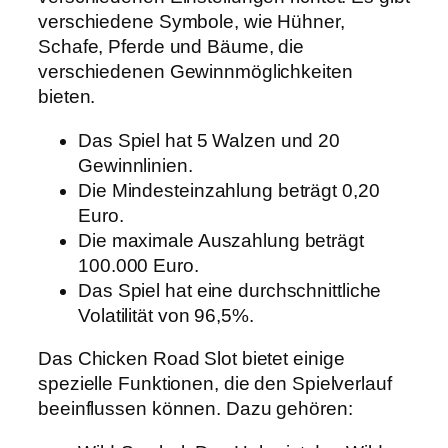
verschiedene Symbole, wie Hühner,
Schafe, Pferde und Bäume, die
verschiedenen Gewinnmöglichkeiten
bieten.
Das Spiel hat 5 Walzen und 20
Gewinnlinien.
Die Mindesteinzahlung beträgt 0,20
Euro.
Die maximale Auszahlung beträgt
100.000 Euro.
Das Spiel hat eine durchschnittliche
Volatilität von 96,5%.
Das Chicken Road Slot bietet einige
spezielle Funktionen, die den Spielverlauf
beeinflussen können. Dazu gehören: