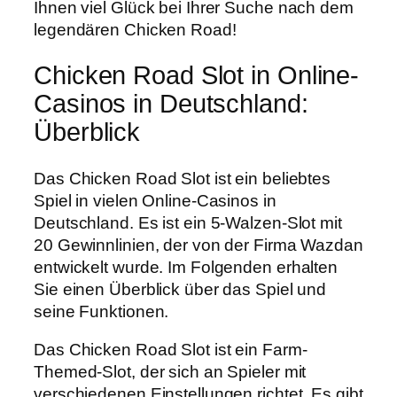
Ihnen viel Glück bei Ihrer Suche nach dem
legendären Chicken Road!
Chicken Road Slot in Online-
Casinos in Deutschland:
Überblick
Das Chicken Road Slot ist ein beliebtes
Spiel in vielen Online-Casinos in
Deutschland. Es ist ein 5-Walzen-Slot mit
20 Gewinnlinien, der von der Firma Wazdan
entwickelt wurde. Im Folgenden erhalten
Sie einen Überblick über das Spiel und
seine Funktionen.
Das Chicken Road Slot ist ein Farm-
Themed-Slot, der sich an Spieler mit
verschiedenen Einstellungen richtet. Es gibt