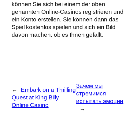
können Sie sich bei einem der oben
genannten Online-Casinos registrieren und
ein Konto erstellen. Sie können dann das
Spiel kostenlos spielen und sich ein Bild
davon machen, ob es Ihnen gefällt.
Зачем мы
←
Embark on a Thrilling
стремимся
Quest at King Billy
испытать эмоции
Online Casino
→