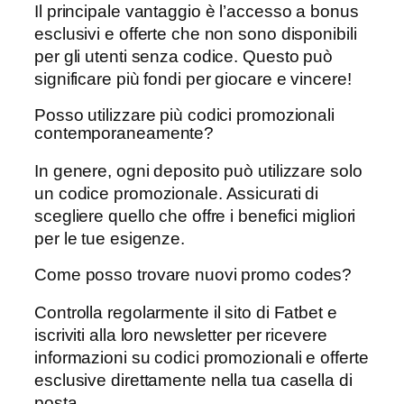
Il principale vantaggio è l’accesso a bonus
esclusivi e offerte che non sono disponibili
per gli utenti senza codice. Questo può
significare più fondi per giocare e vincere!
Posso utilizzare più codici promozionali
contemporaneamente?
In genere, ogni deposito può utilizzare solo
un codice promozionale. Assicurati di
scegliere quello che offre i benefici migliori
per le tue esigenze.
Come posso trovare nuovi promo codes?
Controlla regolarmente il sito di Fatbet e
iscriviti alla loro newsletter per ricevere
informazioni su codici promozionali e offerte
esclusive direttamente nella tua casella di
posta.