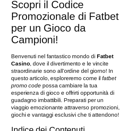
Scopri il Codice
Promozionale di Fatbet
per un Gioco da
Campioni!
Benvenuti nel fantastico mondo di
Fatbet
Casino
, dove il divertimento e le vincite
straordinarie sono all’ordine del giorno! In
questo articolo, esploreremo come il
fatbet
promo code
possa cambiare la tua
esperienza di gioco e offrirti opportunità di
guadagno imbattibili. Preparati per un
viaggio emozionante attraverso promozioni,
giochi e vantaggi esclusivi che ti attendono!
Indice dei Contenuti