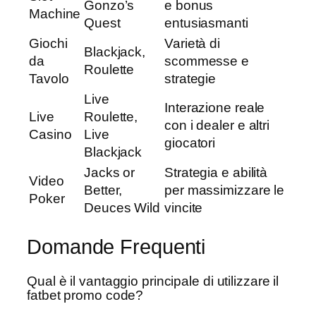
Gonzo’s
e bonus
Machine
Quest
entusiasmanti
Giochi
Varietà di
Blackjack,
da
scommesse e
Roulette
Tavolo
strategie
Live
Interazione reale
Live
Roulette,
con i dealer e altri
Casino
Live
giocatori
Blackjack
Jacks or
Strategia e abilità
Video
Better,
per massimizzare le
Poker
Deuces Wild
vincite
Domande Frequenti
Qual è il vantaggio principale di utilizzare il
fatbet promo code?