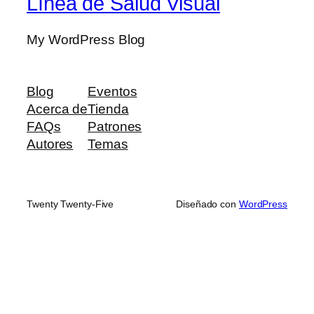
Línea de Salud Visual
My WordPress Blog
Blog
Eventos
Acerca de
Tienda
FAQs
Patrones
Autores
Temas
Twenty Twenty-Five
Diseñado con
WordPress