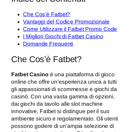
Che Cos’è Fatbet?
Vantaggi del Codice Promozionale
Come Utilizzare il Fatbet Promo Code
I Migliori Giochi di Fatbet Casino
Domande Frequenti
Che Cos’è Fatbet?
Fatbet Casino
è una piattaforma di gioco
online che offre un’esperienza unica a tutti
gli appassionati di scommesse e giochi da
casinò. Con una vasta gamma di opzioni,
dai giochi da tavolo alle slot machine
innovative, Fatbet si distingue per il suo
ambiente sicuro e regolamentato. Gli utenti
possono godere di un’ampia selezione di