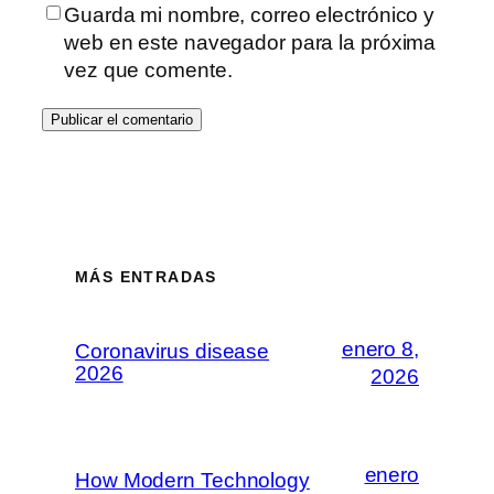
Guarda mi nombre, correo electrónico y
web en este navegador para la próxima
vez que comente.
MÁS ENTRADAS
enero 8,
Coronavirus disease
2026
2026
enero
How Modern Technology