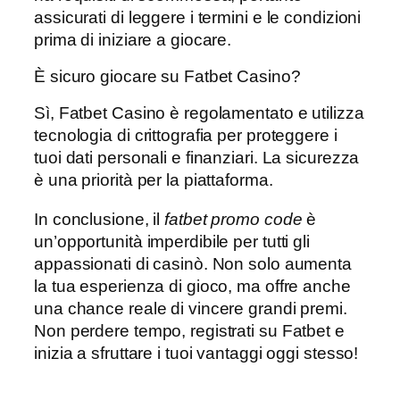
assicurati di leggere i termini e le condizioni
prima di iniziare a giocare.
È sicuro giocare su Fatbet Casino?
Sì, Fatbet Casino è regolamentato e utilizza
tecnologia di crittografia per proteggere i
tuoi dati personali e finanziari. La sicurezza
è una priorità per la piattaforma.
In conclusione, il
fatbet promo code
è
un’opportunità imperdibile per tutti gli
appassionati di casinò. Non solo aumenta
la tua esperienza di gioco, ma offre anche
una chance reale di vincere grandi premi.
Non perdere tempo, registrati su Fatbet e
inizia a sfruttare i tuoi vantaggi oggi stesso!