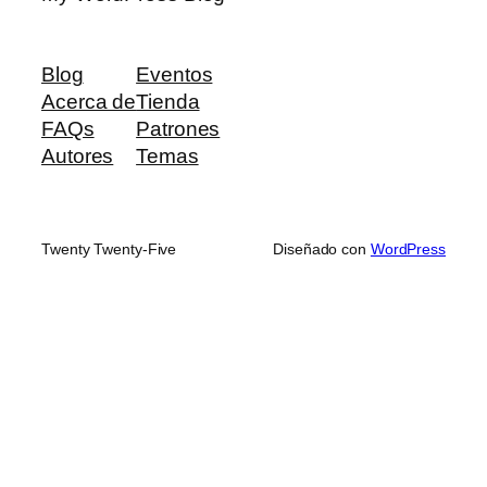
Blog
Eventos
Acerca de
Tienda
FAQs
Patrones
Autores
Temas
Twenty Twenty-Five
Diseñado con
WordPress