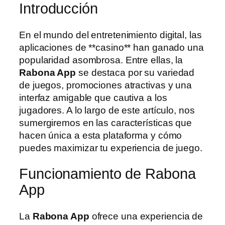
Introducción
En el mundo del entretenimiento digital, las
aplicaciones de **casino** han ganado una
popularidad asombrosa. Entre ellas, la
Rabona App
se destaca por su variedad
de juegos, promociones atractivas y una
interfaz amigable que cautiva a los
jugadores. A lo largo de este artículo, nos
sumergiremos en las características que
hacen única a esta plataforma y cómo
puedes maximizar tu experiencia de juego.
Funcionamiento de Rabona
App
La
Rabona App
ofrece una experiencia de