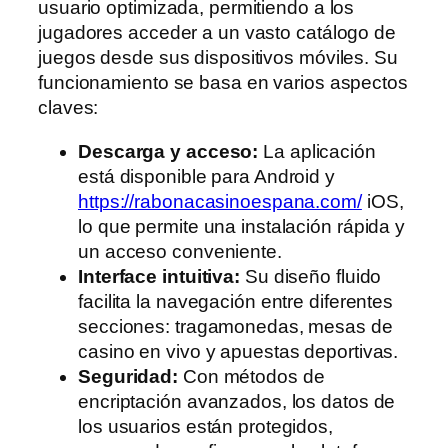
usuario optimizada, permitiendo a los
jugadores acceder a un vasto catálogo de
juegos desde sus dispositivos móviles. Su
funcionamiento se basa en varios aspectos
claves:
Descarga y acceso:
La aplicación
está disponible para Android y
https://rabonacasinoespana.com/
iOS,
lo que permite una instalación rápida y
un acceso conveniente.
Interface intuitiva:
Su diseño fluido
facilita la navegación entre diferentes
secciones: tragamonedas, mesas de
casino en vivo y apuestas deportivas.
Seguridad:
Con métodos de
encriptación avanzados, los datos de
los usuarios están protegidos,