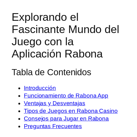
Explorando el
Fascinante Mundo del
Juego con la
Aplicación Rabona
Tabla de Contenidos
Introducción
Funcionamiento de Rabona App
Ventajas y Desventajas
Tipos de Juegos en Rabona Casino
Consejos para Jugar en Rabona
Preguntas Frecuentes