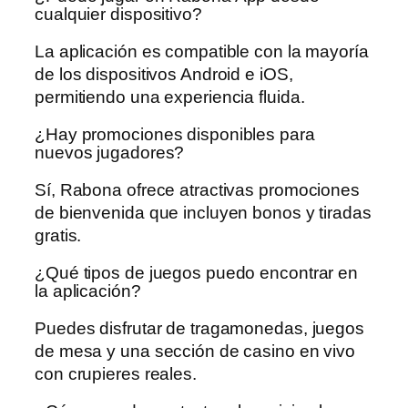
cualquier dispositivo?
La aplicación es compatible con la mayoría
de los dispositivos Android e iOS,
permitiendo una experiencia fluida.
¿Hay promociones disponibles para
nuevos jugadores?
Sí, Rabona ofrece atractivas promociones
de bienvenida que incluyen bonos y tiradas
gratis.
¿Qué tipos de juegos puedo encontrar en
la aplicación?
Puedes disfrutar de tragamonedas, juegos
de mesa y una sección de casino en vivo
con crupieres reales.