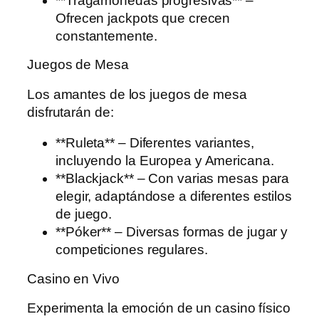
**Tragamonedas progresivas** –
Ofrecen jackpots que crecen
constantemente.
Juegos de Mesa
Los amantes de los juegos de mesa
disfrutarán de:
**Ruleta** – Diferentes variantes,
incluyendo la Europea y Americana.
**Blackjack** – Con varias mesas para
elegir, adaptándose a diferentes estilos
de juego.
**Póker** – Diversas formas de jugar y
competiciones regulares.
Casino en Vivo
Experimenta la emoción de un casino físico