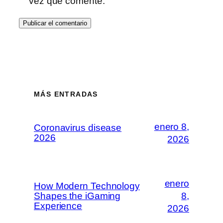
vez que comente.
MÁS ENTRADAS
enero 8,
Coronavirus disease
2026
2026
enero
How Modern Technology
Shapes the iGaming
8,
Experience
2026