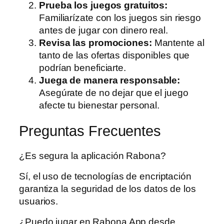
Prueba los juegos gratuitos:
Familiarízate con los juegos sin riesgo
antes de jugar con dinero real.
Revisa las promociones:
Mantente al
tanto de las ofertas disponibles que
podrían beneficiarte.
Juega de manera responsable:
Asegúrate de no dejar que el juego
afecte tu bienestar personal.
Preguntas Frecuentes
¿Es segura la aplicación Rabona?
Sí, el uso de tecnologías de encriptación
garantiza la seguridad de los datos de los
usuarios.
¿Puedo jugar en Rabona App desde