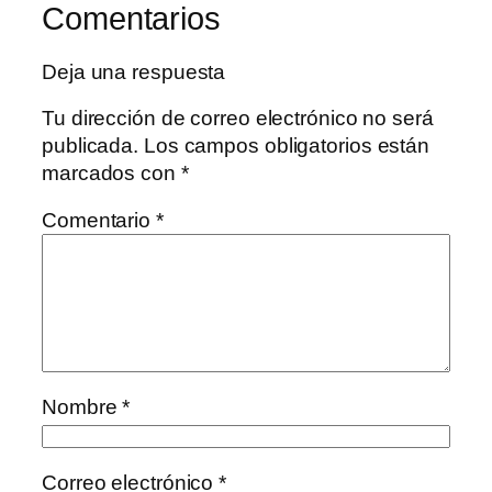
Comentarios
Deja una respuesta
Tu dirección de correo electrónico no será
publicada.
Los campos obligatorios están
marcados con
*
Comentario
*
Nombre
*
Correo electrónico
*