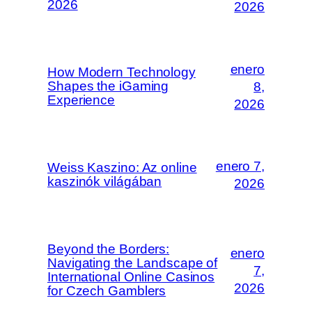
2026
2026
enero
How Modern Technology
Shapes the iGaming
8,
Experience
2026
enero 7,
Weiss Kaszino: Az online
kaszinók világában
2026
Beyond the Borders:
enero
Navigating the Landscape of
7,
International Online Casinos
2026
for Czech Gamblers