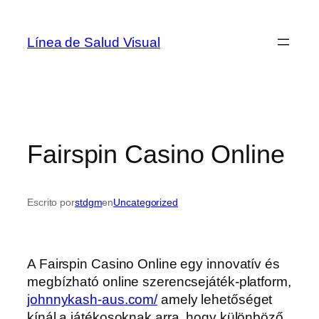
Saltar
al
Línea de Salud Visual
contenido
Fairspin Casino Online
Escrito por
stdgm
en
Uncategorized
A Fairspin Casino Online egy innovatív és
megbízható online szerencsejáték-platform,
johnnykash-aus.com/
amely lehetőséget
kínál a játékosoknak arra, hogy különböző