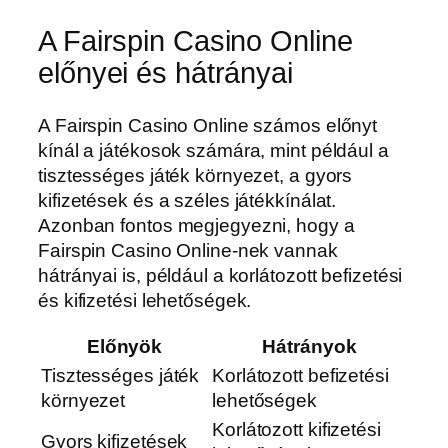
A Fairspin Casino Online
előnyei és hátrányai
A Fairspin Casino Online számos előnyt
kínál a játékosok számára, mint például a
tisztességes játék környezet, a gyors
kifizetések és a széles játékkínálat.
Azonban fontos megjegyezni, hogy a
Fairspin Casino Online-nek vannak
hátrányai is, például a korlátozott befizetési
és kifizetési lehetőségek.
Előnyök
Hátrányok
Tisztességes játék
Korlátozott befizetési
környezet
lehetőségek
Korlátozott kifizetési
Gyors kifizetések