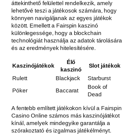
áttekinthető felülettel rendelkezik, amely
lehetővé teszi a játékosok számára, hogy
könnyen navigáljanak az egyes játékok
között. Emellett a Fairspin kaszinó
különlegessége, hogy a blockchain
technológiát használja az adatok tárolására
és az eredmények hitelesítésére.
Élő
Kaszinójátékok
Slot játékok
kaszinó
Rulett
Blackjack
Starburst
Book of
Póker
Baccarat
Dead
A fentebb említett játékokon kívül a Fairspin
Casino Online számos más kaszinójátékot
kínál, amelyek mindegyike garantálja a
szórakoztató és izgalmas játékélményt.