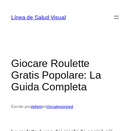
Saltar
al
Línea de Salud Visual
contenido
Giocare Roulette
Gratis Popolare: La
Guida Completa
Escrito por
stdgm
en
Uncategorized