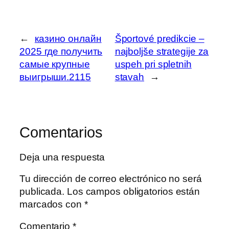
←
казино онлайн
Športové predikcie –
2025 где получить
najboljše strategije za
самые крупные
uspeh pri spletnih
выигрыши.2115
stavah
→
Comentarios
Deja una respuesta
Tu dirección de correo electrónico no será
publicada.
Los campos obligatorios están
marcados con
*
Comentario
*