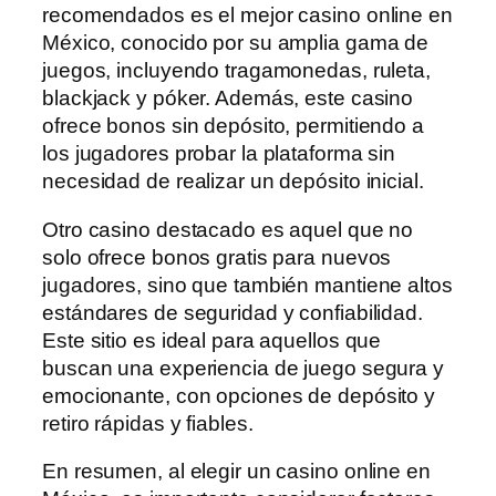
recomendados es el mejor casino online en
México, conocido por su amplia gama de
juegos, incluyendo tragamonedas, ruleta,
blackjack y póker. Además, este casino
ofrece bonos sin depósito, permitiendo a
los jugadores probar la plataforma sin
necesidad de realizar un depósito inicial.
Otro casino destacado es aquel que no
solo ofrece bonos gratis para nuevos
jugadores, sino que también mantiene altos
estándares de seguridad y confiabilidad.
Este sitio es ideal para aquellos que
buscan una experiencia de juego segura y
emocionante, con opciones de depósito y
retiro rápidas y fiables.
En resumen, al elegir un casino online en