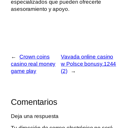
especializados que pueden ofrecerte
asesoramiento y apoyo.
←
Crown coins
Vavada online casino
casino real money
w Polsce bonusy.1244
game play
(2)
→
Comentarios
Deja una respuesta
Tu dirección de correo electrónico no será