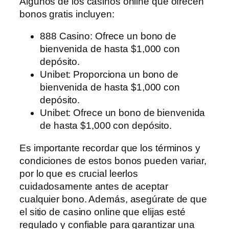
Algunos de los casinos online que ofrecen
bonos gratis incluyen:
888 Casino: Ofrece un bono de
bienvenida de hasta $1,000 con
depósito.
Unibet: Proporciona un bono de
bienvenida de hasta $1,000 con
depósito.
Unibet: Ofrece un bono de bienvenida
de hasta $1,000 con depósito.
Es importante recordar que los términos y
condiciones de estos bonos pueden variar,
por lo que es crucial leerlos
cuidadosamente antes de aceptar
cualquier bono. Además, asegúrate de que
el sitio de casino online que elijas esté
regulado y confiable para garantizar una