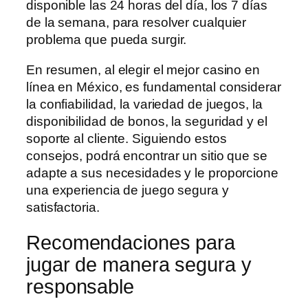
disponible las 24 horas del día, los 7 días
de la semana, para resolver cualquier
problema que pueda surgir.
En resumen, al elegir el mejor casino en
línea en México, es fundamental considerar
la confiabilidad, la variedad de juegos, la
disponibilidad de bonos, la seguridad y el
soporte al cliente. Siguiendo estos
consejos, podrá encontrar un sitio que se
adapte a sus necesidades y le proporcione
una experiencia de juego segura y
satisfactoria.
Recomendaciones para
jugar de manera segura y
responsable