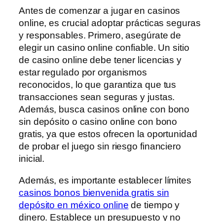
Antes de comenzar a jugar en casinos
online, es crucial adoptar prácticas seguras
y responsables. Primero, asegúrate de
elegir un casino online confiable. Un sitio
de casino online debe tener licencias y
estar regulado por organismos
reconocidos, lo que garantiza que tus
transacciones sean seguras y justas.
Además, busca casinos online con bono
sin depósito o casino online con bono
gratis, ya que estos ofrecen la oportunidad
de probar el juego sin riesgo financiero
inicial.
Además, es importante establecer límites
casinos bonos bienvenida gratis sin
depósito en méxico online
de tiempo y
dinero. Establece un presupuesto y no