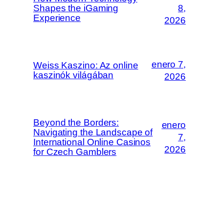
Shapes the iGaming
8,
Experience
2026
enero 7,
Weiss Kaszino: Az online
kaszinók világában
2026
Beyond the Borders:
enero
Navigating the Landscape of
7,
International Online Casinos
2026
for Czech Gamblers