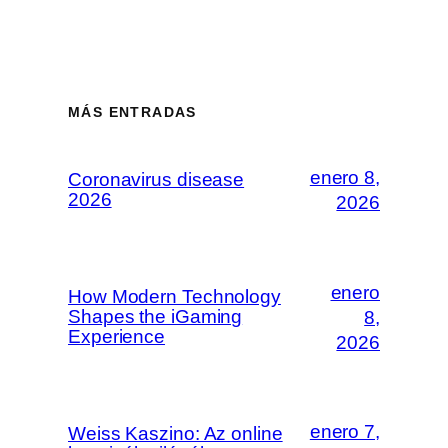
MÁS ENTRADAS
enero 8,
Coronavirus disease
2026
2026
enero
How Modern Technology
Shapes the iGaming
8,
Experience
2026
enero 7,
Weiss Kaszino: Az online