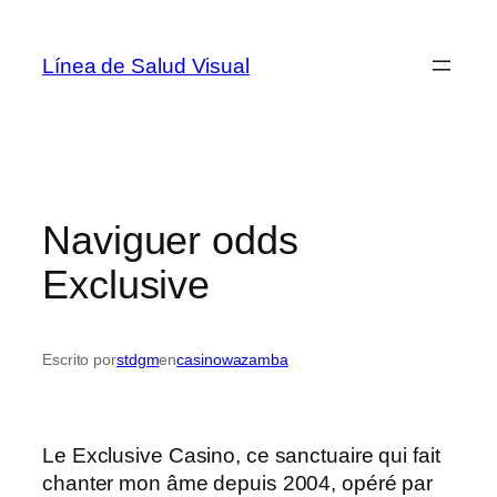
Saltar
al
Línea de Salud Visual
contenido
Naviguer odds
Exclusive
Escrito por
stdgm
en
casinowazamba
Le Exclusive Casino, ce sanctuaire qui fait
chanter mon âme depuis 2004, opéré par