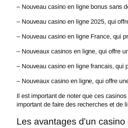
– Nouveau casino en ligne bonus sans dép
– Nouveau casino en ligne 2025, qui offr
– Nouveau casino en ligne France, qui pr
– Nouveaux casinos en ligne, qui offre u
– Nouveau casino en ligne francais, qui p
– Nouveaux casino en ligne, qui offre une
Il est important de noter que ces casinos
important de faire des recherches et de l
Les avantages d’un casino 