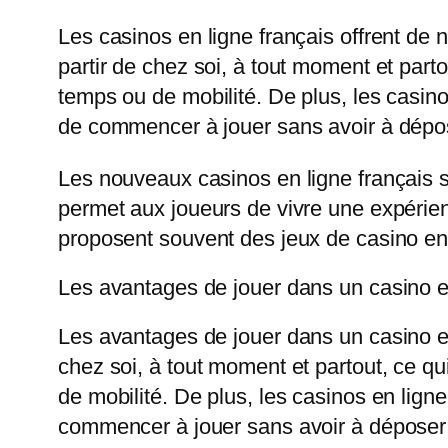
Les casinos en ligne français offrent de
partir de chez soi, à tout moment et part
temps ou de mobilité. De plus, les casin
de commencer à jouer sans avoir à dépos
Les nouveaux casinos en ligne français so
permet aux joueurs de vivre une expérien
proposent souvent des jeux de casino en 
Les avantages de jouer dans un casino en
Les avantages de jouer dans un casino en
chez soi, à tout moment et partout, ce qu
de mobilité. De plus, les casinos en lig
commencer à jouer sans avoir à déposer 