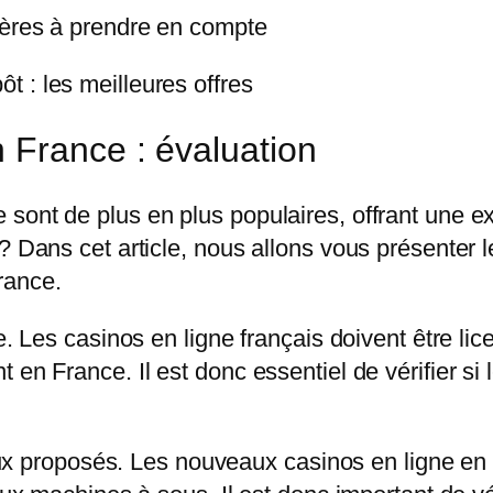
tères à prendre en compte
 : les meilleures offres
 France : évaluation
sont de plus en plus populaires, offrant une ex
? Dans cet article, nous allons vous présenter 
rance.
e. Les casinos en ligne français doivent être lice
 en France. Il est donc essentiel de vérifier si 
 jeux proposés. Les nouveaux casinos en ligne e