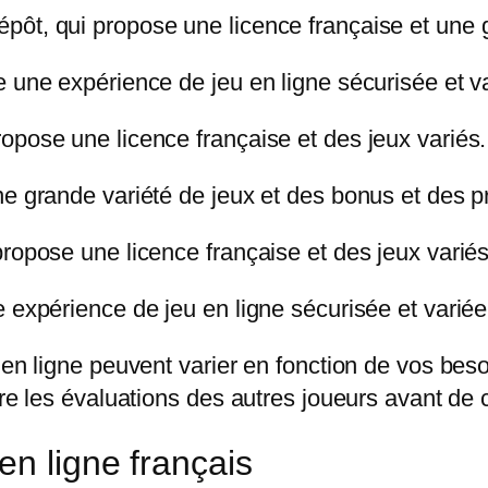
ôt, qui propose une licence française et une g
e une expérience de jeu en ligne sécurisée et v
opose une licence française et des jeux variés.
ne grande variété de jeux et des bonus et des p
ropose une licence française et des jeux variés
 expérience de jeu en ligne sécurisée et variée
 en ligne peuvent varier en fonction de vos beso
ire les évaluations des autres joueurs avant de c
en ligne français