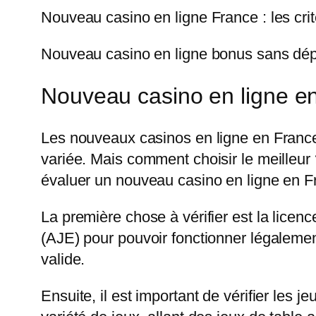
Nouveau casino en ligne France : les cri
Nouveau casino en ligne bonus sans dépôt
Nouveau casino en ligne en
Les nouveaux casinos en ligne en France 
variée. Mais comment choisir le meilleur 
évaluer un nouveau casino en ligne en F
La première chose à vérifier est la licenc
(AJE) pour pouvoir fonctionner légalement
valide.
Ensuite, il est important de vérifier les