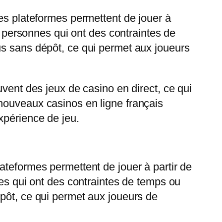
ces plateformes permettent de jouer à
es personnes qui ont des contraintes de
us sans dépôt, ce qui permet aux joueurs
uvent des jeux de casino en direct, ce qui
nouveaux casinos en ligne français
xpérience de jeu.
ateformes permettent de jouer à partir de
nes qui ont des contraintes de temps ou
épôt, ce qui permet aux joueurs de