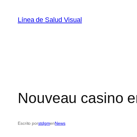
Saltar
al
Línea de Salud Visual
contenido
Nouveau casino en
Escrito por
stdgm
en
News