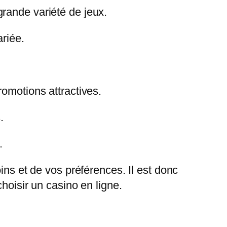
rande variété de jeux.
ariée.
romotions attractives.
.
.
ins et de vos préférences. Il est donc
hoisir un casino en ligne.