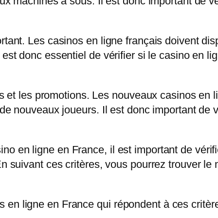
aux machines à sous. Il est donc important de vér
rtant. Les casinos en ligne français doivent di
 est donc essentiel de vérifier si le casino en 
onus et les promotions. Les nouveaux casinos en
 de nouveaux joueurs. Il est donc important de v
 en ligne en France, il est important de vérifie
En suivant ces critères, vous pourrez trouver le
en ligne en France qui répondent à ces critère