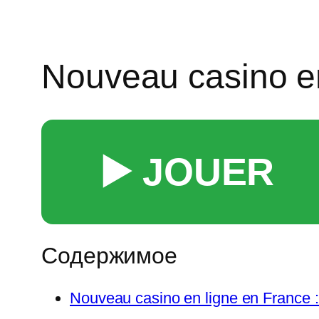
Nouveau casino en
▶️ JOUER
Содержимое
Nouveau casino en ligne en France :