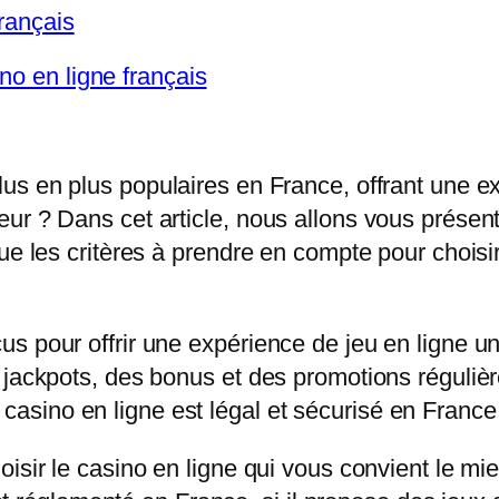
rançais
no en ligne français
lus en plus populaires en France, offrant une e
ur ? Dans cet article, nous allons vous présen
ue les critères à prendre en compte pour choisir
s pour offrir une expérience de jeu en ligne un
 jackpots, des bonus et des promotions réguliè
le casino en ligne est légal et sécurisé en France
isir le casino en ligne qui vous convient le mi