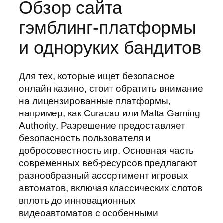
Обзор сайта
гэмблинг-платформы
и одноруких бандитов
Для тех, которые ищет безопасное
онлайн казино, стоит обратить внимание
на лицензированные платформы,
например, как Curacao или Malta Gaming
Authority. Разрешение предоставляет
безопасность пользователя и
добросовестность игр. Основная часть
современных веб-ресурсов предлагают
разнообразный ассортимент игровых
автоматов, включая классических слотов
вплоть до инновационных
видеоавтоматов с особенными