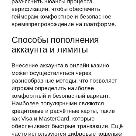
разъяснить нюансы процесса
верификации, чтобы обеспечить
геймерам комфортное и безопасное
времяпрепровождение на платформе.
Способы пополнения
аккаунта и лимиты
Внесение аккаунта в онлайн казино
может осуществляться через
разнообразные методы, что позволяет
игрокам определить наиболее
комфортный и безопасный вариант.
Наиболее популярными являются
кредитовые и расчётные карты, такие
как Visa и MasterCard, которые
обеспечивают быстрые транзакции. Ещё
часто используются цифровые кошельки