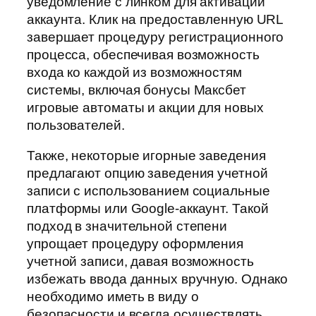
уведомление с линком для активации
аккаунта. Клик на предоставленную URL
завершает процедуру регистрационного
процесса, обеспечивая возможность
входа ко каждой из возможностям
системы, включая бонусы Максбет
игровые автоматы и акции для новых
пользователей.
Также, некоторые игорные заведения
предлагают опцию заведения учетной
записи с использованием социальные
платформы или Google-аккаунт. Такой
подход в значительной степени
упрощает процедуру оформления
учетной записи, давая возможность
избежать ввода данных вручную. Однако
необходимо иметь в виду о
безопасности и всегда осуществлять