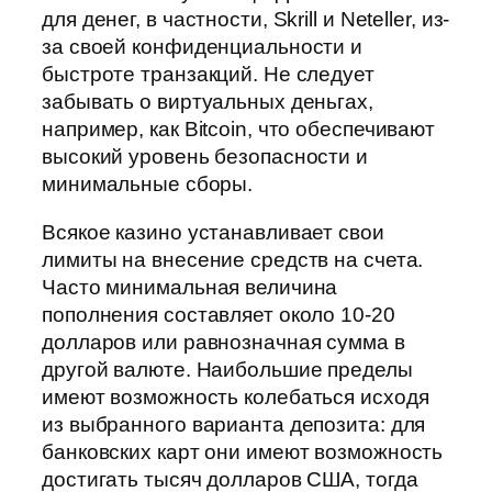
для денег, в частности, Skrill и Neteller, из-
за своей конфиденциальности и
быстроте транзакций. Не следует
забывать о виртуальных деньгах,
например, как Bitcoin, что обеспечивают
высокий уровень безопасности и
минимальные сборы.
Всякое казино устанавливает свои
лимиты на внесение средств на счета.
Часто минимальная величина
пополнения составляет около 10-20
долларов или равнозначная сумма в
другой валюте. Наибольшие пределы
имеют возможность колебаться исходя
из выбранного варианта депозита: для
банковских карт они имеют возможность
достигать тысяч долларов США, тогда