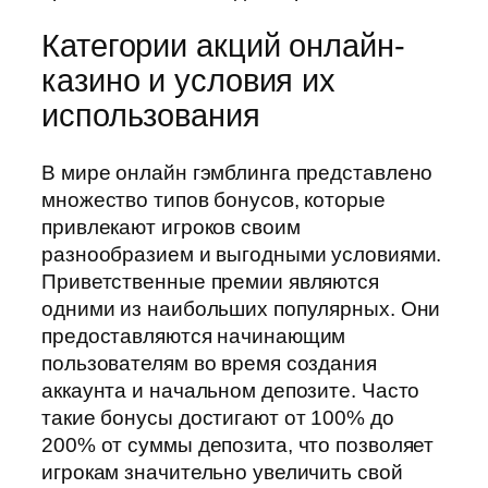
Категории акций онлайн-
казино и условия их
использования
В мире онлайн гэмблинга представлено
множество типов бонусов, которые
привлекают игроков своим
разнообразием и выгодными условиями.
Приветственные премии являются
одними из наибольших популярных. Они
предоставляются начинающим
пользователям во время создания
аккаунта и начальном депозите. Часто
такие бонусы достигают от 100% до
200% от суммы депозита, что позволяет
игрокам значительно увеличить свой