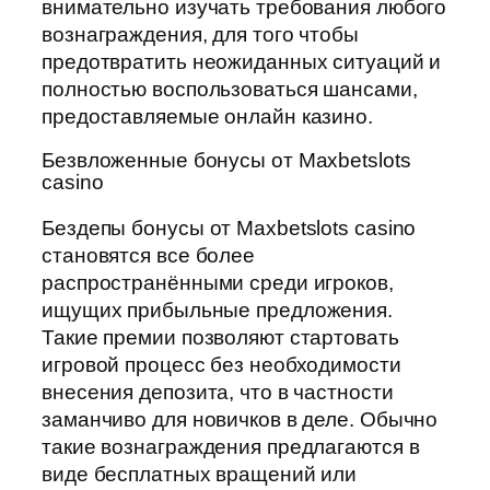
внимательно изучать требования любого
вознаграждения, для того чтобы
предотвратить неожиданных ситуаций и
полностью воспользоваться шансами,
предоставляемые онлайн казино.
Безвложенные бонусы от Maxbetslots
casino
Бездепы бонусы от Maxbetslots casino
становятся все более
распространёнными среди игроков,
ищущих прибыльные предложения.
Такие премии позволяют стартовать
игровой процесс без необходимости
внесения депозита, что в частности
заманчиво для новичков в деле. Обычно
такие вознаграждения предлагаются в
виде бесплатных вращений или