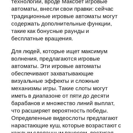
технологии, вроде Максбет игровые
автоматы, внесли свои правки: сейчас
традиционные игровые автоматы могут
содержать дополнительные функции,
такие как бонусные раунды и
бесплатные вращения.
Для людей, которые ищет максимум
волнения, предлагаются игровые
автоматы. Эти игровые автоматы
обеспечивают захватывающие
визуальные эффекты и сложные
механизмы игры. Такие слоты могут
иметь в диапазоне от пяти до десяти
барабанов и множество линий выплат,
что расширяет вероятность победы.
Определенные видеослоты предлагают
нарастающие куш, которые возрастают с
каждым сделанным взносом, достигая