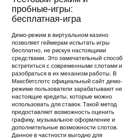
пробные-игры:
бесплатная-игра
Демо-режим в виртуальном казино
позволяет геймерам испытать игры
бесплатно, не рискуя настоящими
средствами. Это замечательный способ
встретиться с современными слотами и
разобраться в их механизм работы. В
Максбетслотс официальный сайт демо-
режиме пользователи зарабатывают не
настоящие кредиты, которые можно
использовать для ставок. Такой метод
предоставляет возможность оценить
графику, музыкальное оформление и
дополнительные возможности слотов.
Данное в частности выгодно для