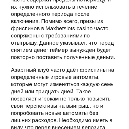
их нужно использовать в течение
определенного периода после
включения. Помимо всего, призы из
фриспинов в Maxbetslots casino часто
сопряжены с требованиями по
отыгрышу. Данное указывает, что перед
снятием денег геймер вынужден будет
повторно поставить полученные деньги.
Азартный клуб часто даёт фриспины на
определенные игровые автоматы,
которые могут изменяться каждую семь
дней или тридцать дней. Такое
позволяет игрокам не только повысить
свои перспективы на выигрыш, но и
попробовать новые автоматы без
лишних расходов. Необходимо иметь в
виду, что перед внесением депозита