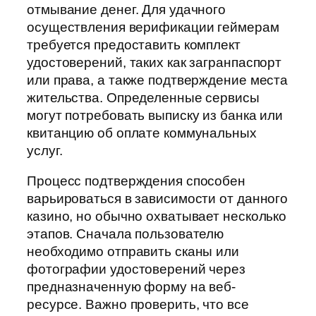
отмывание денег. Для удачного
осуществления верификации геймерам
требуется предоставить комплект
удостоверений, таких как загранпаспорт
или права, а также подтверждение места
жительства. Определенные сервисы
могут потребовать выписку из банка или
квитанцию об оплате коммунальных
услуг.
Процесс подтверждения способен
варьироваться в зависимости от данного
казино, но обычно охватывает несколько
этапов. Сначала пользователю
необходимо отправить сканы или
фотографии удостоверений через
предназначенную форму на веб-
ресурсе. Важно проверить, что все