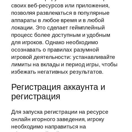
своих веб-ресурсов или приложения,
позволяя развлекаться в популярные
аппараты в любое время и в любой
локации. Это сделает геймплейный
процесс более доступным и удобным
для игроков. Однако необходимо
осознавать о правилах разумной
игровой деятельности: устанавливайте
лимиты на вклады и период игры, чтобы
избежать негативных результатов.
Регистрация аккаунта и
регистрация
Для запуска регистрации на ресурсе
онлайн игорного заведения, игроку
необходимо направиться на