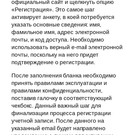
официальный сайт и щелкнуть опцию
«Регистрация». Это самое шаг
активирует анкету, в коей потребуется
указать основные сведения: имя,
фамильное имя, адрес электронной
почты, и код доступа. Необходимо
использовать верный e-mail электронной
почты, поскольку на него придет
подтверждение о регистрации.
После заполнения бланка необходимо
принять правилами эксплуатации и
правилами конфиденциальности,
поставив галочку в соответствующий
чекбокс. Данный важный шаг для
финализации процесса регистрации
учетной записи. После данного на
указанный email будет направлено