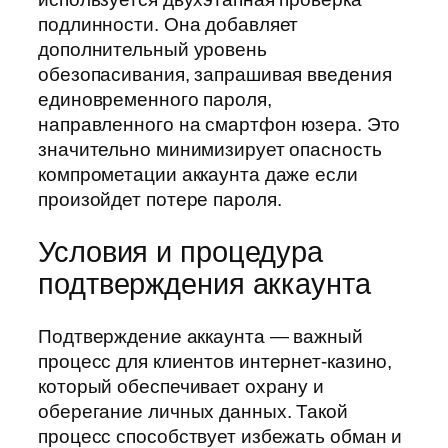
подлинности. Она добавляет
дополнительный уровень
обезопасивания, запрашивая введения
единовременного пароля,
направленного на смартфон юзера. Это
значительно минимизирует опасность
компрометации аккаунта даже если
произойдет потере пароля.
Условия и процедура
подтверждения аккаунта
Подтверждение аккаунта — важный
процесс для клиентов интернет-казино,
который обеспечивает охрану и
оберегание личных данных. Такой
процесс способствует избежать обман и