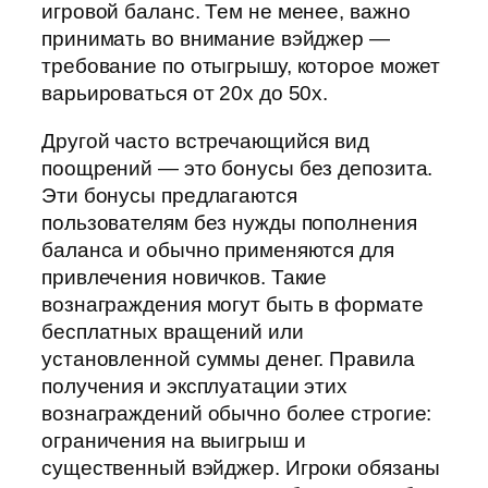
игровой баланс. Тем не менее, важно
принимать во внимание вэйджер —
требование по отыгрышу, которое может
варьироваться от 20x до 50x.
Другой часто встречающийся вид
поощрений — это бонусы без депозита.
Эти бонусы предлагаются
пользователям без нужды пополнения
баланса и обычно применяются для
привлечения новичков. Такие
вознаграждения могут быть в формате
бесплатных вращений или
установленной суммы денег. Правила
получения и эксплуатации этих
вознаграждений обычно более строгие:
ограничения на выигрыш и
существенный вэйджер. Игроки обязаны