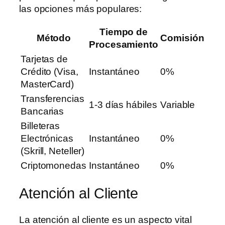
las opciones más populares:
Tiempo de
Método
Comisión
Procesamiento
Tarjetas de
Crédito (Visa,
Instantáneo
0%
MasterCard)
Transferencias
1-3 días hábiles
Variable
Bancarias
Billeteras
Electrónicas
Instantáneo
0%
(Skrill, Neteller)
Criptomonedas
Instantáneo
0%
Atención al Cliente
La atención al cliente es un aspecto vital