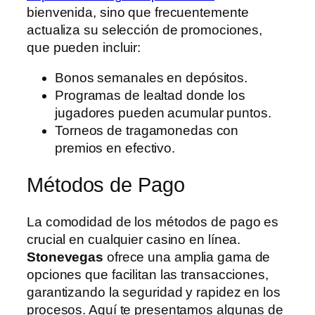
bienvenida, sino que frecuentemente
actualiza su selección de promociones,
que pueden incluir:
Bonos semanales en depósitos.
Programas de lealtad donde los
jugadores pueden acumular puntos.
Torneos de tragamonedas con
premios en efectivo.
Métodos de Pago
La comodidad de los métodos de pago es
crucial en cualquier casino en línea.
Stonevegas
ofrece una amplia gama de
opciones que facilitan las transacciones,
garantizando la seguridad y rapidez en los
procesos. Aquí te presentamos algunas de