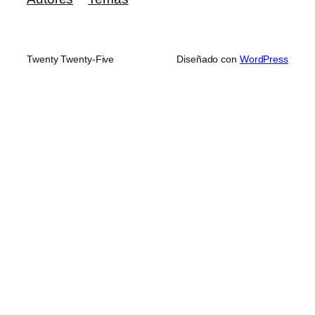
Twenty Twenty-Five
Diseñado con
WordPress