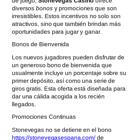
de juego,
Stonevegas Casino
ofrece
diversos
bonos
y promociones que son
irresistibles. Estos incentivos no solo son
atractivos, sino que también brindan más
oportunidades para jugar y ganar.
Bonos de Bienvenida
Los nuevos jugadores pueden disfrutar de
un generoso bono de bienvenida que
usualmente incluye un porcentaje sobre su
primer depósito, así como una serie de
giros gratis. Esta oferta está diseñada para
dar una cálida acogida a los recién
llegados.
Promociones Continuas
Stonevegas no se detiene en el bono
https://stonevegasespana.com/
de