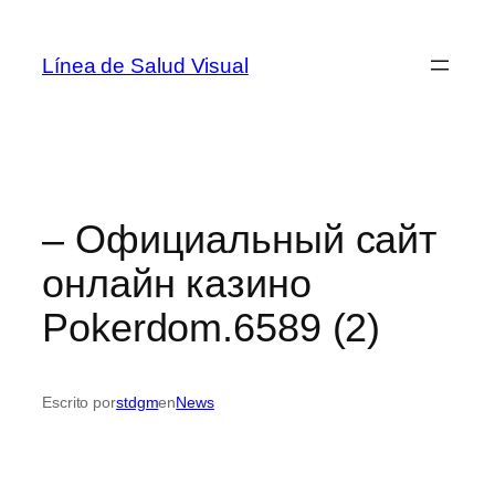
Saltar
al
Línea de Salud Visual
contenido
– Официальный сайт
онлайн казино
Pokerdom.6589 (2)
Escrito por
stdgm
en
News