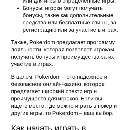
или для игры в определенные игры.
Бонусы: игроки могут получать
бонусы, такие как дополнительные
средства или бесплатные спины, за
регистрацию или за участие в играх.
Также, Pokerdom предлагает программу
лояльности, которая позволяет игрокам
получать бонусы и преимущества за их
участие в играх.
В целом, Pokerdom – это надежное и
безопасное онлайн-казино, которое
предлагает широкий спектр игр и
преимуществ для игроков. Если вы
ищете место, где можно играть в покер и
другие игры, то Pokerdom – ваш выбор.
Как начать играть в