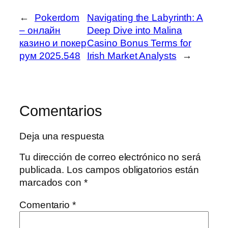
←
Pokerdom
Navigating the Labyrinth: A
– онлайн
Deep Dive into Malina
казино и покер
Casino Bonus Terms for
рум 2025.548
Irish Market Analysts
→
Comentarios
Deja una respuesta
Tu dirección de correo electrónico no será
publicada.
Los campos obligatorios están
marcados con
*
Comentario
*