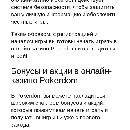
система безопасности, чтобы защитить
вашу личную информацию и обеспечить
честные игры.
Таким образом, с регистрацией и
началом игры вы готовы начать играть в
онлайн-казино Pokerdom и насладиться
игрой!
Бонусы и акции в онлайн-
казино Pokerdom
В Pokerdom вы можете насладиться
широким спектром бонусов и акций,
которые помогут вам начать играть и
получать выигрыши уже с первого
захода.