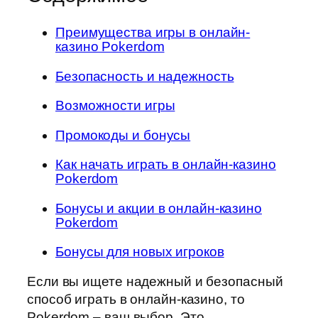
Преимущества игры в онлайн-
казино Pokerdom
Безопасность и надежность
Возможности игры
Промокоды и бонусы
Как начать играть в онлайн-казино
Pokerdom
Бонусы и акции в онлайн-казино
Pokerdom
Бонусы для новых игроков
Если вы ищете надежный и безопасный
способ играть в онлайн-казино, то
Pokerdom – ваш выбор. Это