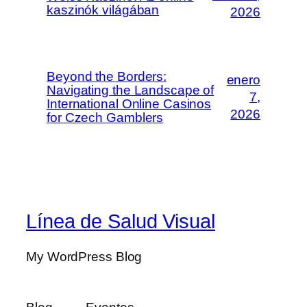
kaszinók világában
2026
Beyond the Borders:
enero
Navigating the Landscape of
7,
International Online Casinos
2026
for Czech Gamblers
Línea de Salud Visual
My WordPress Blog