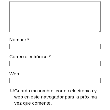
Nombre
*
Correo electrónico
*
Web
Guarda mi nombre, correo electrónico y
web en este navegador para la próxima
vez que comente.