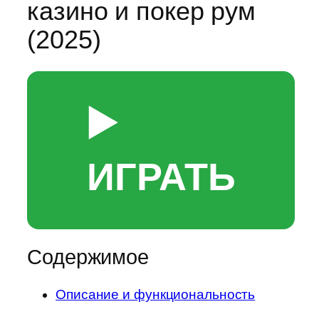
казино и покер рум
(2025)
▶️
ИГРАТЬ
Содержимое
Описание и функциональность