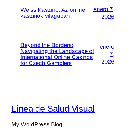
enero 7,
Weiss Kaszino: Az online
kaszinók világában
2026
Beyond the Borders:
enero
Navigating the Landscape of
7,
International Online Casinos
2026
for Czech Gamblers
Línea de Salud Visual
My WordPress Blog