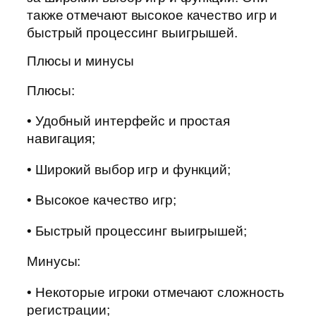
также отмечают высокое качество игр и
быстрый процессинг выигрышей.
Плюсы и минусы
Плюсы:
• Удобный интерфейс и простая
навигация;
• Широкий выбор игр и функций;
• Высокое качество игр;
• Быстрый процессинг выигрышей;
Минусы:
• Некоторые игроки отмечают сложность
регистрации;