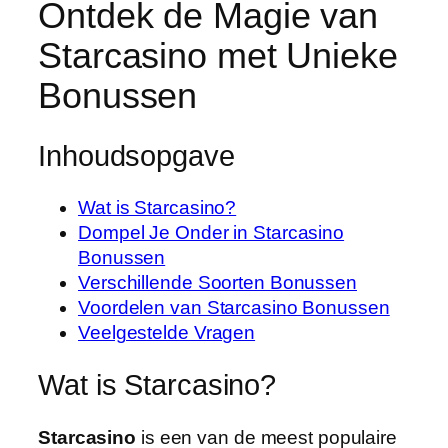
Ontdek de Magie van
Starcasino met Unieke
Bonussen
Inhoudsopgave
Wat is Starcasino?
Dompel Je Onder in Starcasino
Bonussen
Verschillende Soorten Bonussen
Voordelen van Starcasino Bonussen
Veelgestelde Vragen
Wat is Starcasino?
Starcasino
is een van de meest populaire