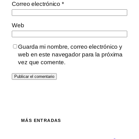
Correo electrónico
*
Web
Guarda mi nombre, correo electrónico y
web en este navegador para la próxima
vez que comente.
MÁS ENTRADAS