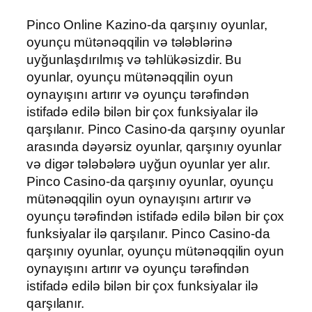
Pinco Online Kazino-da qarşınıy oyunlar,
oyunçu mütənəqqilin və tələblərinə
uyğunlaşdırılmış və təhlükəsizdir. Bu
oyunlar, oyunçu mütənəqqilin oyun
oynayışını artırır və oyunçu tərəfindən
istifadə edilə bilən bir çox funksiyalar ilə
qarşılanır. Pinco Casino-da qarşınıy oyunlar
arasında dəyərsiz oyunlar, qarşınıy oyunlar
və digər tələbələrə uyğun oyunlar yer alır.
Pinco Casino-da qarşınıy oyunlar, oyunçu
mütənəqqilin oyun oynayışını artırır və
oyunçu tərəfindən istifadə edilə bilən bir çox
funksiyalar ilə qarşılanır. Pinco Casino-da
qarşınıy oyunlar, oyunçu mütənəqqilin oyun
oynayışını artırır və oyunçu tərəfindən
istifadə edilə bilən bir çox funksiyalar ilə
qarşılanır.