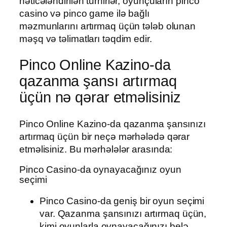
nəticələndirilən turnirlər, oyunçuların pinco
casino və pinco game ilə bağlı
məzmunlarını artırmaq üçün tələb olunan
məşq və təlimatları təqdim edir.
Pinco Online Kazino-da
qazanma şansı artırmaq
üçün nə qərar etməlisiniz
Pinco Online Kazino-da qazanma şansınızı
artırmaq üçün bir neçə mərhələdə qərar
etməlisiniz. Bu mərhələlər arasında:
Pinco Casino-da oynayacağınız oyun
seçimi
Pinco Casino-da geniş bir oyun seçimi
var. Qazanma şansınızı artırmaq üçün,
kimi oyunlarla oynayacağınızı belə