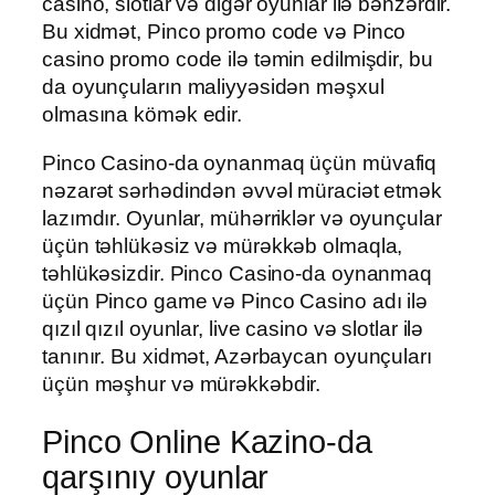
casino, slotlar və digər oyunlar ilə bənzərdir.
Bu xidmət, Pinco promo code və Pinco
casino promo code ilə təmin edilmişdir, bu
da oyunçuların maliyyəsidən məşxul
olmasına kömək edir.
Pinco Casino-da oynanmaq üçün müvafiq
nəzarət sərhədindən əvvəl müraciət etmək
lazımdır. Oyunlar, mühərriklər və oyunçular
üçün təhlükəsiz və mürəkkəb olmaqla,
təhlükəsizdir. Pinco Casino-da oynanmaq
üçün Pinco game və Pinco Casino adı ilə
qızıl qızıl oyunlar, live casino və slotlar ilə
tanınır. Bu xidmət, Azərbaycan oyunçuları
üçün məşhur və mürəkkəbdir.
Pinco Online Kazino-da
qarşınıy oyunlar