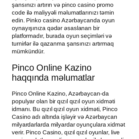
şansınızı artırın və pinco casino promo
code ilə maliyyəli məlumatlarınızı təmin
edin. Pinko casino Azərbaycanda oyun
oynayışınıza qədər əsaslanan bir
platformadır, burada oyun seçimləri və
turnirlər ilə qazanma şansınızı artırmaq
mümkündür.
Pinco Online Kazino
haqqında məlumatlar
Pinco Online Kazino, Azərbaycan-da
populyar olan bir qızıl qızıl oyun xidməti
idmanı. Bu qızıl qızıl oyun xidməti, Pinco
Casino adı altında işləyir və Azərbaycan
milyardarlarda milyardar oyunçulara xidmət
verir. Pinco Casino, qızıl qızıl oyunlar, live