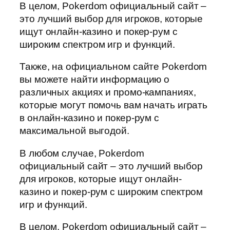
В целом, Pokerdom официальный сайт –
это лучший выбор для игроков, которые
ищут онлайн-казино и покер-рум с
широким спектром игр и функций.
Также, на официальном сайте Pokerdom
вы можете найти информацию о
различных акциях и промо-кампаниях,
которые могут помочь вам начать играть
в онлайн-казино и покер-рум с
максимальной выгодой.
В любом случае, Pokerdom
официальный сайт – это лучший выбор
для игроков, которые ищут онлайн-
казино и покер-рум с широким спектром
игр и функций.
В целом, Pokerdom официальный сайт –