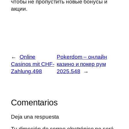
чтобы не пропустить новые бонусы и
акции.
←
Online
Pokerdom – онлайн
Casinos mit CHF-
казино и покер рум
Zahlung.498
2025.548
→
Comentarios
Deja una respuesta
Tu dirección de correo electrónico no será