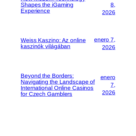
Shapes the iGaming
8,
Experience
2026
enero 7,
Weiss Kaszino: Az online
kaszinók világában
2026
Beyond the Borders:
enero
Navigating the Landscape of
7,
International Online Casinos
2026
for Czech Gamblers