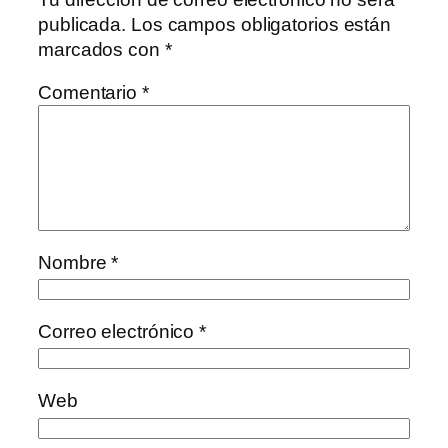
publicada.
Los campos obligatorios están
marcados con
*
Comentario
*
Nombre
*
Correo electrónico
*
Web