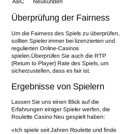
ABC
Neukunden
Überprüfung der Fairness
Um die Fairness des Spiels zu überprüfen,
sollten Spieler immer bei lizenzierten und
regulierten Online-Casinos
spielen.Überprüfen Sie auch die RTP
(Return to Player) Rate des Spiels, um
sicherzustellen, dass es fair ist.
Ergebnisse von Spielern
Lassen Sie uns einen Blick auf die
Erfahrungen einiger Spieler werfen, die
Roulette Casino Neu gespielt haben:
«Ich spiele seit Jahren Roulette und finde