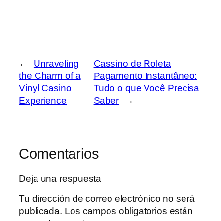
←
Unraveling
Cassino de Roleta
the Charm of a
Pagamento Instantâneo:
Vinyl Casino
Tudo o que Você Precisa
Experience
Saber
→
Comentarios
Deja una respuesta
Tu dirección de correo electrónico no será
publicada.
Los campos obligatorios están