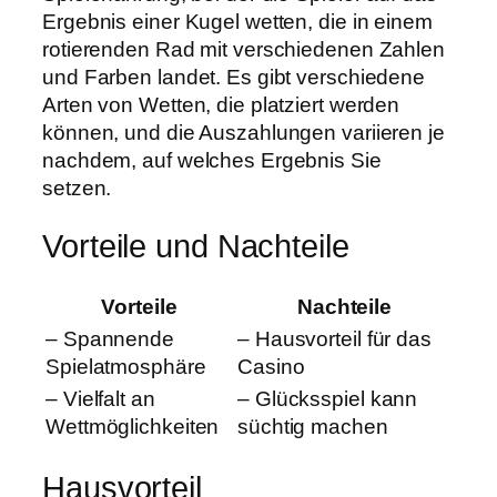
Ergebnis einer Kugel wetten, die in einem
rotierenden Rad mit verschiedenen Zahlen
und Farben landet. Es gibt verschiedene
Arten von Wetten, die platziert werden
können, und die Auszahlungen variieren je
nachdem, auf welches Ergebnis Sie
setzen.
Vorteile und Nachteile
Vorteile
Nachteile
– Spannende
– Hausvorteil für das
Spielatmosphäre
Casino
– Vielfalt an
– Glücksspiel kann
Wettmöglichkeiten
süchtig machen
Hausvorteil