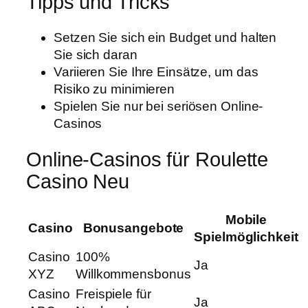
Tipps und Tricks
Setzen Sie sich ein Budget und halten
Sie sich daran
Variieren Sie Ihre Einsätze, um das
Risiko zu minimieren
Spielen Sie nur bei seriösen Online-
Casinos
Online-Casinos für Roulette
Casino Neu
Mobile
Casino
Bonusangebote
Spielmöglichkeit
Casino
100%
Ja
XYZ
Willkommensbonus
Casino
Freispiele für
Ja