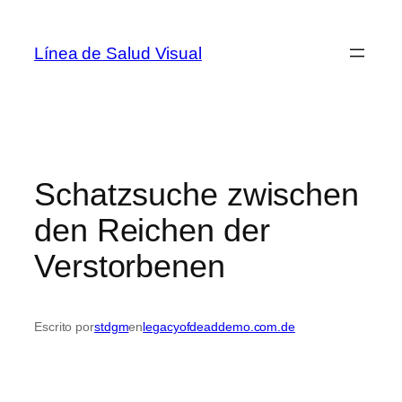
Saltar
al
Línea de Salud Visual
contenido
Schatzsuche zwischen
den Reichen der
Verstorbenen
Escrito por
stdgm
en
legacyofdeaddemo.com.de