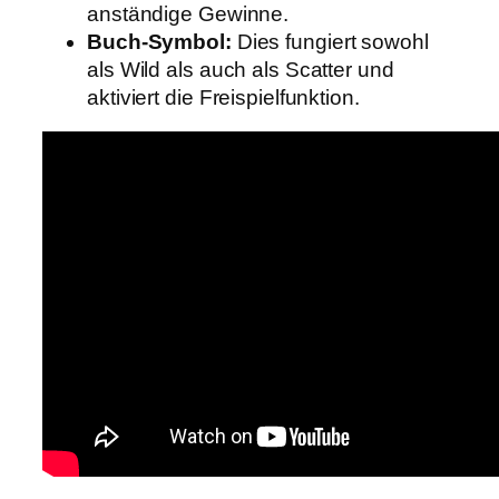
anständige Gewinne.
Buch-Symbol:
Dies fungiert sowohl
als Wild als auch als Scatter und
aktiviert die Freispielfunktion.