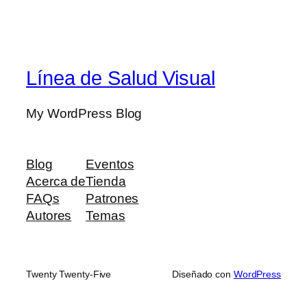
Línea de Salud Visual
My WordPress Blog
Blog
Eventos
Acerca de
Tienda
FAQs
Patrones
Autores
Temas
Twenty Twenty-Five
Diseñado con
WordPress