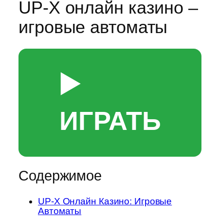
UP-X онлайн казино –
игровые автоматы
▶️
ИГРАТЬ
Содержимое
UP-X Онлайн Казино: Игровые
Автоматы