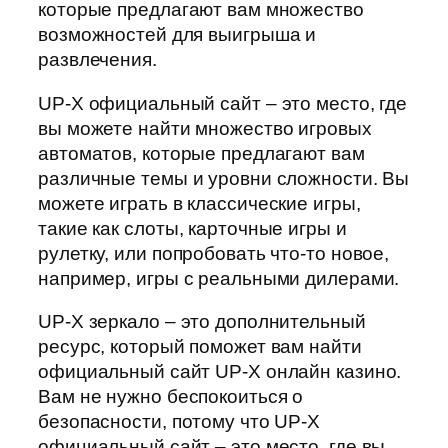
которые предлагают вам множество
возможностей для выигрыша и
развлечения.
UP-X официальный сайт – это место, где
вы можете найти множество игровых
автоматов, которые предлагают вам
различные темы и уровни сложности. Вы
можете играть в классические игры,
такие как слоты, карточные игры и
рулетку, или попробовать что-то новое,
например, игры с реальными дилерами.
UP-X зеркало – это дополнительный
ресурс, который поможет вам найти
официальный сайт UP-X онлайн казино.
Вам не нужно беспокоиться о
безопасности, потому что UP-X
официальный сайт – это место, где вы