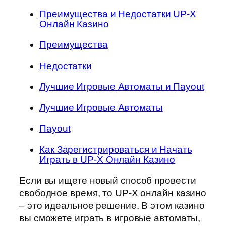
Преимущества и Недостатки UP-X
Онлайн Казино
Преимущества
Недостатки
Лучшие Игровые Автоматы и Пayout
Лучшие Игровые Автоматы
Пayout
Как Зарегистрироваться и Начать
Играть в UP-X Онлайн Казино
Если вы ищете новый способ провести
свободное время, то UP-X онлайн казино
– это идеальное решение. В этом казино
вы сможете играть в игровые автоматы,