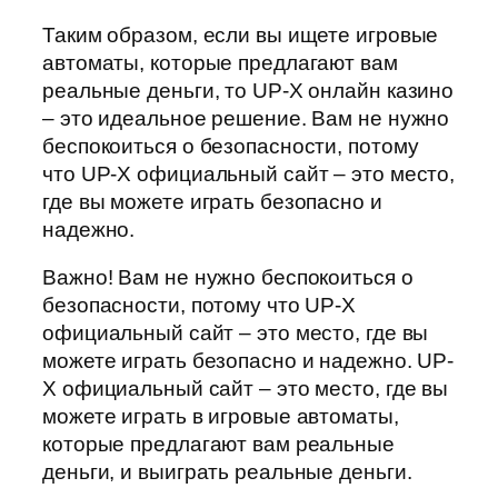
Таким образом, если вы ищете игровые
автоматы, которые предлагают вам
реальные деньги, то UP-X онлайн казино
– это идеальное решение. Вам не нужно
беспокоиться о безопасности, потому
что UP-X официальный сайт – это место,
где вы можете играть безопасно и
надежно.
Важно! Вам не нужно беспокоиться о
безопасности, потому что UP-X
официальный сайт – это место, где вы
можете играть безопасно и надежно. UP-
X официальный сайт – это место, где вы
можете играть в игровые автоматы,
которые предлагают вам реальные
деньги, и выиграть реальные деньги.