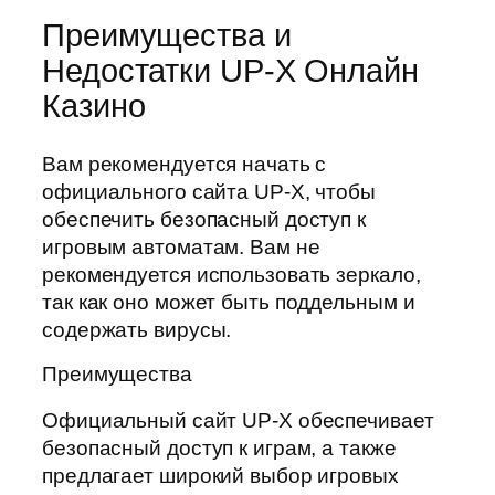
Преимущества и
Недостатки UP-X Онлайн
Казино
Вам рекомендуется начать с
официального сайта UP-X, чтобы
обеспечить безопасный доступ к
игровым автоматам. Вам не
рекомендуется использовать зеркало,
так как оно может быть поддельным и
содержать вирусы.
Преимущества
Официальный сайт UP-X обеспечивает
безопасный доступ к играм, а также
предлагает широкий выбор игровых