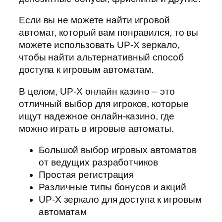
Если вы не можете найти игровой
автомат, который вам понравился, то вы
можете использовать UP-X зеркало,
чтобы найти альтернативный способ
доступа к игровым автоматам.
В целом, UP-X онлайн казино – это
отличный выбор для игроков, которые
ищут надежное онлайн-казино, где
можно играть в игровые автоматы.
Большой выбор игровых автоматов
от ведущих разработчиков
Простая регистрация
Различные типы бонусов и акций
UP-X зеркало для доступа к игровым
автоматам