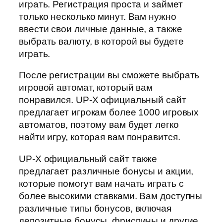
играть. Регистрация проста и займет
только несколько минут. Вам нужно
ввести свои личные данные, а также
выбрать валюту, в которой вы будете
играть.
После регистрации вы сможете выбрать
игровой автомат, который вам
понравился. UP-X официальный сайт
предлагает игрокам более 1000 игровых
автоматов, поэтому вам будет легко
найти игру, которая вам понравится.
UP-X официальный сайт также
предлагает различные бонусы и акции,
которые помогут вам начать играть с
более высокими ставками. Вам доступны
различные типы бонусов, включая
депозитные бонусы, фриспины и другие.