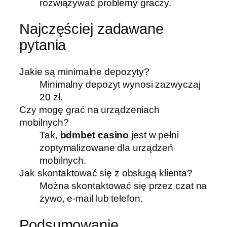
rozwiązywać problemy graczy.
Najczęściej zadawane
pytania
Jakie są minimalne depozyty?
Minimalny depozyt wynosi zazwyczaj
20 zł.
Czy mogę grać na urządzeniach
mobilnych?
Tak,
bdmbet casino
jest w pełni
zoptymalizowane dla urządzeń
mobilnych.
Jak skontaktować się z obsługą klienta?
Można skontaktować się przez czat na
żywo, e-mail lub telefon.
Podsumowanie