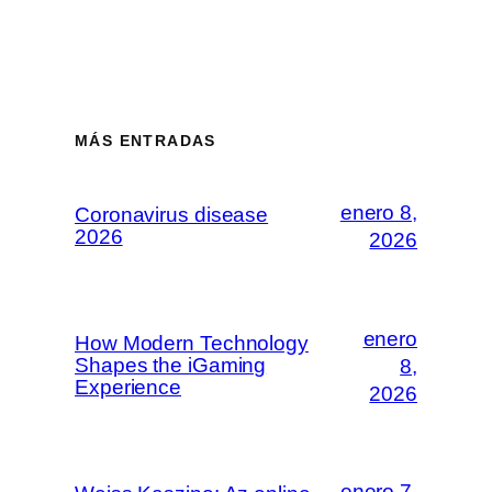
MÁS ENTRADAS
enero 8,
Coronavirus disease
2026
2026
enero
How Modern Technology
Shapes the iGaming
8,
Experience
2026
enero 7,