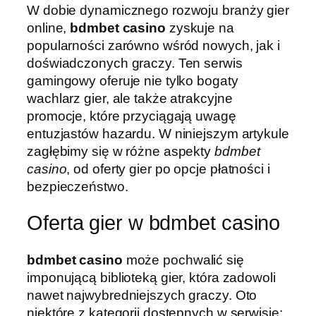
W dobie dynamicznego rozwoju branży gier
online,
bdmbet casino
zyskuje na
popularności zarówno wśród nowych, jak i
doświadczonych graczy. Ten serwis
gamingowy oferuje nie tylko bogaty
wachlarz gier, ale także atrakcyjne
promocje, które przyciągają uwagę
entuzjastów hazardu. W niniejszym artykule
zagłębimy się w różne aspekty
bdmbet
casino
, od oferty gier po opcje płatności i
bezpieczeństwo.
Oferta gier w bdmbet casino
bdmbet casino
może pochwalić się
imponującą biblioteką gier, która zadowoli
nawet najwybredniejszych graczy. Oto
niektóre z kategorii dostępnych w serwisie: