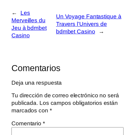
←
Les
Un Voyage Fantastique à
Merveilles du
Travers l’Univers de
Jeu à bdmbet
bdmbet Casino
→
Casino
Comentarios
Deja una respuesta
Tu dirección de correo electrónico no será
publicada.
Los campos obligatorios están
marcados con
*
Comentario
*