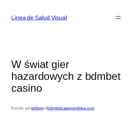
Saltar
al
Línea de Salud Visual
contenido
W świat gier
hazardowych z bdmbet
casino
Escrito por
stdgm
en
bdmbetcasinopolska.com