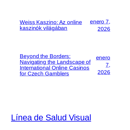
enero 7,
Weiss Kaszino: Az online
kaszinók világában
2026
Beyond the Borders:
enero
Navigating the Landscape of
7,
International Online Casinos
2026
for Czech Gamblers
Línea de Salud Visual