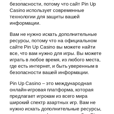
безопасности, потому что сайт Pin Up
Casino использует современные
технологии для защиты вашей
информации.
Вам не нужно искать дополнительные
ресурсы, потому что на официальном
сайте Pin Up Casino вы можете найти
все, что вам нужно для игры. Вы можете
играть в любое время, из любого места,
где есть интернет, и быть уверенным в
безопасности вашей информации.
Pin Up Casino – это международная
онлайн-игровая платформа, которая
предлагает игрокам из всего мира
широкий спектр азартных игр. Вам не
нужно искать дополнительные ресурсы,