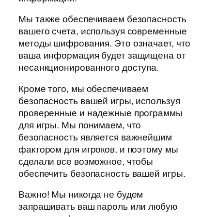
Мы также обеспечиваем безопасность
вашего счета, используя современные
методы шифрования. Это означает, что
ваша информация будет защищена от
несанкционированного доступа.
Кроме того, мы обеспечиваем
безопасность вашей игры, используя
проверенные и надежные программы
для игры. Мы понимаем, что
безопасность является важнейшим
фактором для игроков, и поэтому мы
сделали все возможное, чтобы
обеспечить безопасность вашей игры.
Важно! Мы никогда не будем
запрашивать ваш пароль или любую