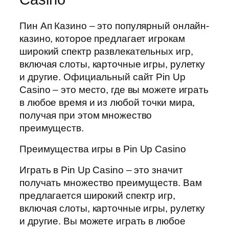
Пин Ап Казино – это популярный онлайн-
казино, которое предлагает игрокам
широкий спектр развлекательных игр,
включая слоты, карточные игры, рулетку
и другие. Официальный сайт Pin Up
Casino – это место, где вы можете играть
в любое время и из любой точки мира,
получая при этом множество
преимуществ.
Преимущества игры в Pin Up Casino
Играть в Pin Up Casino – это значит
получать множество преимуществ. Вам
предлагается широкий спектр игр,
включая слоты, карточные игры, рулетку
и другие. Вы можете играть в любое