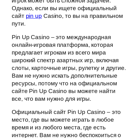
игрок может быть сложной задачей.
Однако, если вы ищете официальный
сайт
pin up
Casino, то вы на правильном
пути.
Pin Up Casino – это международная
онлайн-игровая платформа, которая
предлагает игрокам из всего мира
широкий спектр азартных игр, включая
слоты, карточные игры, рулетку и другие.
Вам не нужно искать дополнительные
ресурсы, потому что на официальном
сайте Pin Up Casino вы можете найти
все, что вам нужно для игры.
Официальный сайт Pin Up Casino – это
место, где вы можете играть в любое
время и из любого места, где есть
интернет. Вам не нужно беспокоиться о