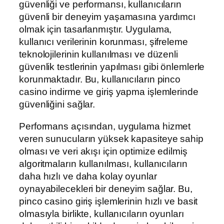
güvenliği ve performansı, kullanıcıların
güvenli bir deneyim yaşamasına yardımcı
olmak için tasarlanmıştır. Uygulama,
kullanıcı verilerinin korunması, şifreleme
teknolojilerinin kullanılması ve düzenli
güvenlik testlerinin yapılması gibi önlemlerle
korunmaktadır. Bu, kullanıcıların pinco
casino indirme ve giriş yapma işlemlerinde
güvenliğini sağlar.
Performans açısından, uygulama hizmet
veren sunucuların yüksek kapasiteye sahip
olması ve veri akışı için optimize edilmiş
algoritmaların kullanılması, kullanıcıların
daha hızlı ve daha kolay oyunlar
oynayabilecekleri bir deneyim sağlar. Bu,
pinco casino giriş işlemlerinin hızlı ve basit
olmasıyla birlikte, kullanıcıların oyunları