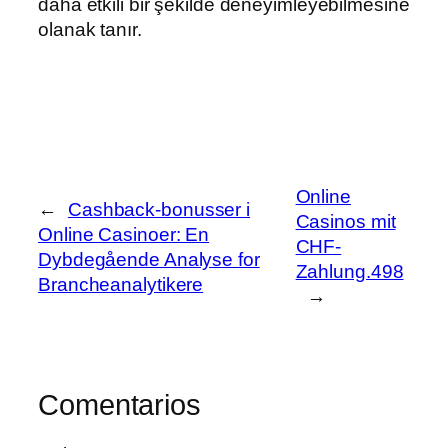
daha etkili bir şekilde deneyimleyebilmesine
olanak tanır.
Online
←
Cashback-bonusser i
Casinos mit
Online Casinoer: En
CHF-
Dybdegående Analyse for
Zahlung.498
Brancheanalytikere
→
Comentarios