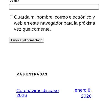
Web
Guarda mi nombre, correo electrónico y
web en este navegador para la próxima
vez que comente.
MÁS ENTRADAS
enero 8,
Coronavirus disease
2026
2026