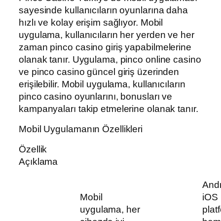
sayesinde kullanıcıların oyunlarına daha
hızlı ve kolay erişim sağlıyor. Mobil
uygulama, kullanıcıların her yerden ve her
zaman pinco casino giriş yapabilmelerine
olanak tanır. Uygulama, pinco online casino
ve pinco casino güncel giriş üzerinden
erişilebilir. Mobil uygulama, kullanıcıların
pinco casino oyunlarını, bonusları ve
kampanyaları takip etmelerine olanak tanır.
Mobil Uygulamanın Özellikleri
Özellik
Açıklama
Andr
Mobil
iOS
uygulama, her
plat