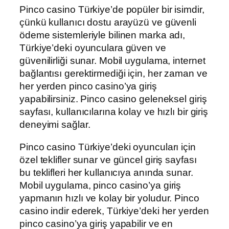
Pinco casino Türkiye’de popüler bir isimdir,
çünkü kullanıcı dostu arayüzü ve güvenli
ödeme sistemleriyle bilinen marka adı,
Türkiye’deki oyunculara güven ve
güvenilirliği sunar. Mobil uygulama, internet
bağlantısı gerektirmediği için, her zaman ve
her yerden pinco casino’ya giriş
yapabilirsiniz. Pinco casino geleneksel giriş
sayfası, kullanıcılarına kolay ve hızlı bir giriş
deneyimi sağlar.
Pinco casino Türkiye’deki oyuncuları için
özel teklifler sunar ve güncel giriş sayfası
bu teklifleri her kullanıcıya anında sunar.
Mobil uygulama, pinco casino’ya giriş
yapmanın hızlı ve kolay bir yoludur. Pinco
casino indir ederek, Türkiye’deki her yerden
pinco casino’ya giriş yapabilir ve en