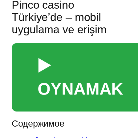
Pinco casino
Türkiye’de – mobil
uygulama ve erişim
▶️
OYNAMAK
Содержимое