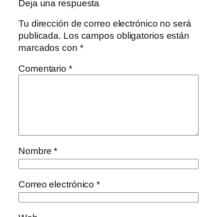
Deja una respuesta
Tu dirección de correo electrónico no será
publicada.
Los campos obligatorios están
marcados con
*
Comentario
*
Nombre
*
Correo electrónico
*