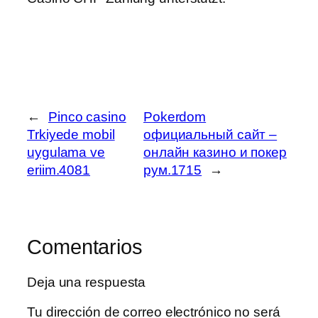
←
Pinco casino
Pokerdom
Trkiyede mobil
официальный сайт –
uygulama ve
онлайн казино и покер
eriim.4081
рум.1715
→
Comentarios
Deja una respuesta
Tu dirección de correo electrónico no será