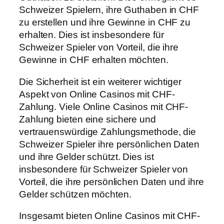
Schweizer Spielern, ihre Guthaben in CHF
zu erstellen und ihre Gewinne in CHF zu
erhalten. Dies ist insbesondere für
Schweizer Spieler von Vorteil, die ihre
Gewinne in CHF erhalten möchten.
Die Sicherheit ist ein weiterer wichtiger
Aspekt von Online Casinos mit CHF-
Zahlung. Viele Online Casinos mit CHF-
Zahlung bieten eine sichere und
vertrauenswürdige Zahlungsmethode, die
Schweizer Spieler ihre persönlichen Daten
und ihre Gelder schützt. Dies ist
insbesondere für Schweizer Spieler von
Vorteil, die ihre persönlichen Daten und ihre
Gelder schützen möchten.
Insgesamt bieten Online Casinos mit CHF-