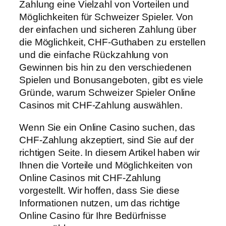
Zahlung eine Vielzahl von Vorteilen und
Möglichkeiten für Schweizer Spieler. Von
der einfachen und sicheren Zahlung über
die Möglichkeit, CHF-Guthaben zu erstellen
und die einfache Rückzahlung von
Gewinnen bis hin zu den verschiedenen
Spielen und Bonusangeboten, gibt es viele
Gründe, warum Schweizer Spieler Online
Casinos mit CHF-Zahlung auswählen.
Wenn Sie ein Online Casino suchen, das
CHF-Zahlung akzeptiert, sind Sie auf der
richtigen Seite. In diesem Artikel haben wir
Ihnen die Vorteile und Möglichkeiten von
Online Casinos mit CHF-Zahlung
vorgestellt. Wir hoffen, dass Sie diese
Informationen nutzen, um das richtige
Online Casino für Ihre Bedürfnisse