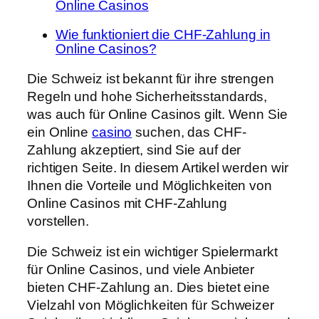
Online Casinos
Wie funktioniert die CHF-Zahlung in
Online Casinos?
Die Schweiz ist bekannt für ihre strengen
Regeln und hohe Sicherheitsstandards,
was auch für Online Casinos gilt. Wenn Sie
ein Online
casino
suchen, das CHF-
Zahlung akzeptiert, sind Sie auf der
richtigen Seite. In diesem Artikel werden wir
Ihnen die Vorteile und Möglichkeiten von
Online Casinos mit CHF-Zahlung
vorstellen.
Die Schweiz ist ein wichtiger Spielermarkt
für Online Casinos, und viele Anbieter
bieten CHF-Zahlung an. Dies bietet eine
Vielzahl von Möglichkeiten für Schweizer