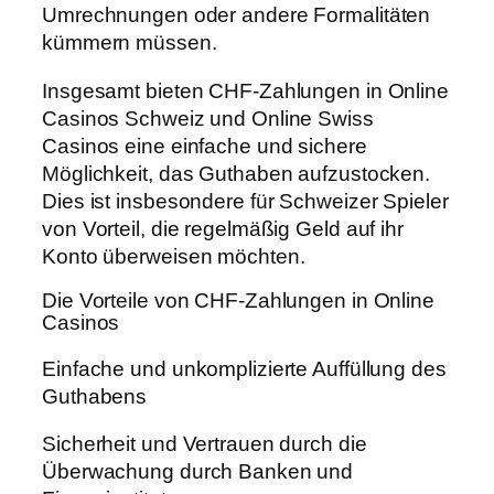
Umrechnungen oder andere Formalitäten
kümmern müssen.
Insgesamt bieten CHF-Zahlungen in Online
Casinos Schweiz und Online Swiss
Casinos eine einfache und sichere
Möglichkeit, das Guthaben aufzustocken.
Dies ist insbesondere für Schweizer Spieler
von Vorteil, die regelmäßig Geld auf ihr
Konto überweisen möchten.
Die Vorteile von CHF-Zahlungen in Online
Casinos
Einfache und unkomplizierte Auffüllung des
Guthabens
Sicherheit und Vertrauen durch die
Überwachung durch Banken und