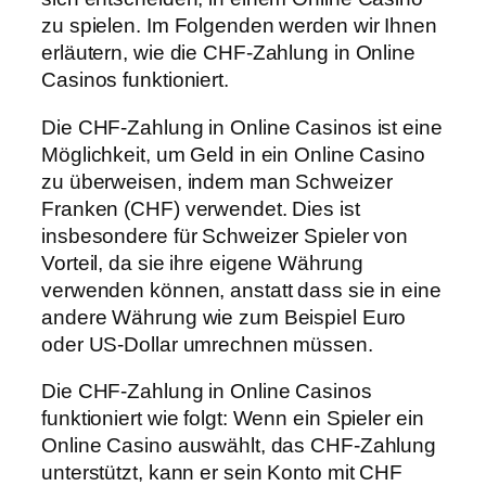
zu spielen. Im Folgenden werden wir Ihnen
erläutern, wie die CHF-Zahlung in Online
Casinos funktioniert.
Die CHF-Zahlung in Online Casinos ist eine
Möglichkeit, um Geld in ein Online Casino
zu überweisen, indem man Schweizer
Franken (CHF) verwendet. Dies ist
insbesondere für Schweizer Spieler von
Vorteil, da sie ihre eigene Währung
verwenden können, anstatt dass sie in eine
andere Währung wie zum Beispiel Euro
oder US-Dollar umrechnen müssen.
Die CHF-Zahlung in Online Casinos
funktioniert wie folgt: Wenn ein Spieler ein
Online Casino auswählt, das CHF-Zahlung
unterstützt, kann er sein Konto mit CHF